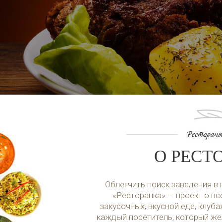
О РЕСТ
Облегчить поиск заведения в
«Ресторанка» — проект о все
закусочных, вкусной еде, клуба
каждый посетитель, который же