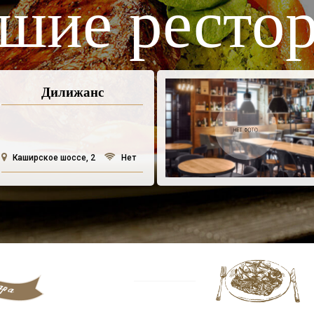
шие ресто
Дилижанс
Каширское шоссе, 2
Нет