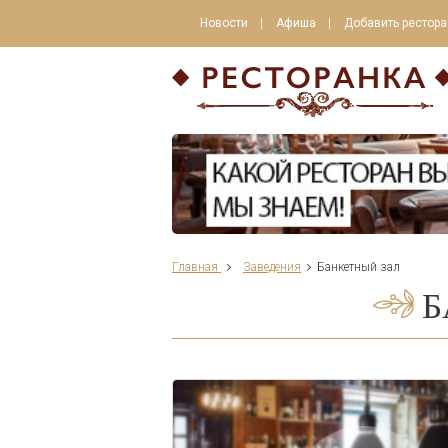
Новости
Афиша
Добавить рестора
Главная
Заведения
Банкетный зал
Б