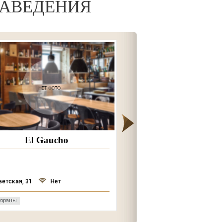
АВЕДЕНИЯ
El Gaucho
Броннича
ветская, 31
Нет
Советская, 119
Не
тораны
Кафе