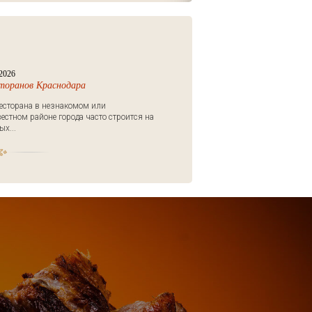
2026
сторанов Краснодара
есторана в незнакомом или
естном районе города часто строится на
х...