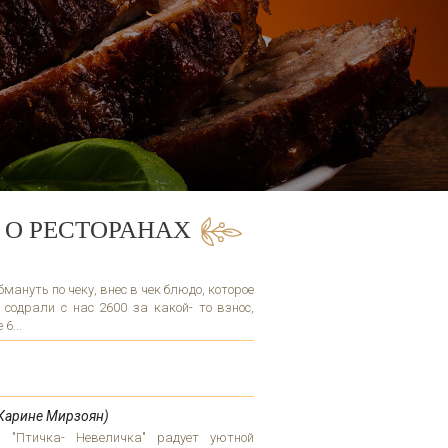
 О РЕСТОРАНАХ
ануть по чеку, внес в чек блюдо, которое
 содрали с нас 2600 за какой- то взнос,
6...
Карине Мирзоян)
н "Птичка- Невеличка" радует уютной