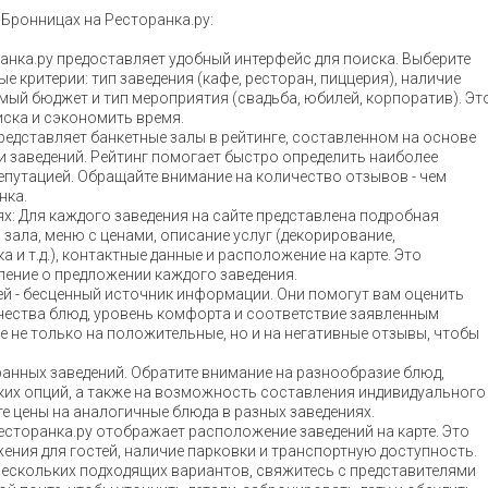
 Бронницах на Ресторанка.ру:
ранка.ру предоставляет удобный интерфейс для поиска. Выберите
 критерии: тип заведения (кафе, ресторан, пиццерия), наличие
мый бюджет и тип мероприятия (свадьба, юбилей, корпоратив). Эт
иска и сэкономить время.
представляет банкетные залы в рейтинге, составленном на основе
 заведений. Рейтинг помогает быстро определить наиболее
епутацией. Обращайте внимание на количество отзывов - чем
нка.
х: Для каждого заведения на сайте представлена подробная
ала, меню с ценами, описание услуг (декорирование,
и т.д.), контактные данные и расположение на карте. Это
ление о предложении каждого заведения.
ей - бесценный источник информации. Они помогут вам оценить
чества блюд, уровень комфорта и соответствие заявленным
 не только на положительные, но и на негативные отзывы, чтобы
анных заведений. Обратите внимание на разнообразие блюд,
ких опций, а также на возможность составления индивидуального
е цены на аналогичные блюда в разных заведениях.
Ресторанка.ру отображает расположение заведений на карте. Это
ния для гостей, наличие парковки и транспортную доступность.
 нескольких подходящих вариантов, свяжитесь с представителями