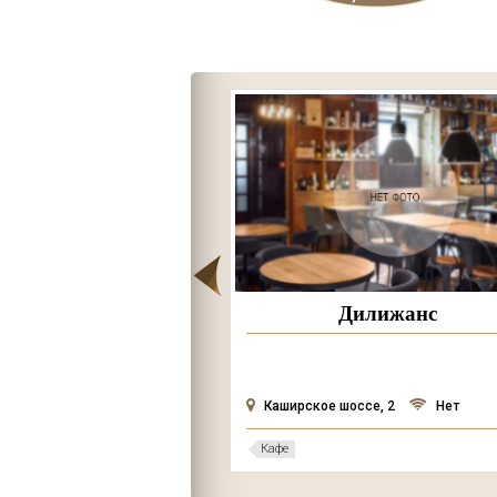
есс-кофейня
Дилижанс
88 киоск
Нет
Каширское шоссе, 2
Нет
Кафе