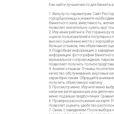
Как найти лучшее место для банкета в
1. Фильтр по параметрам: Сайт Ресто
город Бронницы и укажите необходимые
банкетного зала, вместимость, желае
позволит значительно сузить круг по
2. Изучение рейтинга: Ресторанка.ру 
оценок пользователей и популярности
высоко оцененные места с хорошей р
больше отзывов, тем объективнее оце
3. Подробная информация о заведения
информация: фотографии банкетного з
музыкальное сопровождение, парковка 
позволяет получить полное представ
4. Анализ отзывов: Отзывы посетител
качество обслуживания, вкусовые ка
характеристикам. Обращайте внимание
получить объективную картину.
5. Просмотр меню: Изучите меню выбр
наличие вегетарианских или диетичес
меню под ваши предпочтения. Сравнит
6. Проверка расположения на карте: 
позволит оценить удобство расположе
7. Связь с заведением: После выбора