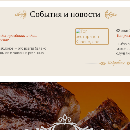
События и новости
02 июля 
для праздника и день
Топ ре
оскве
Выбор р
аблонов — это всегда баланс
малоизв
ными планами и реальным...
случайны