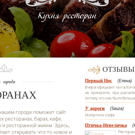
ОТЗЫВЫ
Первый Нос
(Елена)
Вчера официант пытался обм
ОРАНАХ
не приносили, при расчете
потому что нас было больше 
У дороги
(Sauza)
 нашем городе поможет сайт
Испортили кафе
х ресторанах, барах, кафе,
х и ресторанной жизни. Здесь,
Птичка-Невеличка
(
лает открывать что-то новое и
Рестора