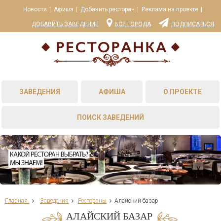
Новости
Афиша
Добавить ресторан
Реклама на проекте
ДОБАВИТЬ ЗАВЕДЕНИЕ
ВСЕ ГОРОДА
ПОДПИСАТЬСЯ
ЗАВЕДЕНИЯ
АФИША
О ПРОЕКТЕ
ПОИСК ЗАВЕДЕНИЙ
Главная
Заведения
Рестораны
Алайский базар
АЛАЙСКИЙ БАЗАР