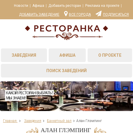
Новости
Афиша
Добавить ресторан
Реклама на проекте
ДОБАВИТЬ ЗАВЕДЕНИЕ
ВСЕ ГОРОДА
ПОДПИСАТЬСЯ
ЗАВЕДЕНИЯ
АФИША
О ПРОЕКТЕ
ПОИСК ЗАВЕДЕНИЙ
Главная
Заведения
Банкетный зал
Алан Глэмпинг
АЛАН ГЛЭМПИНГ