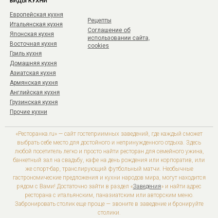
ВИДЫ КУХНИ
Европейская кухня
Рецепты
Итальянская кухня
Соглашение об
Японская кухня
использовании сайта,
Восточная кухня
cookies
Гриль кухня
Домашняя кухня
Азиатская кухня
Армянская кухня
Английская кухня
Грузинская кухня
Прочие кухни
«Ресторанка.ru» — сайт гостеприимных заведений, где каждый сможет
выбрать себе место для достойного и непринужденного отдыха. Здесь
любой посетитель легко и просто найти ресторан для семейного ужина,
банкетный зал на свадьбу, кафе на день рождения или корпоратив, или
же спорт-бар, транслирующий футбольный матчи. Необычные
гастрономические предложения и кухни народов мира, могут находится
рядом с Вами! Достаточно зайти в раздел «
Заведения
» и найти адрес
ресторана с итальянским, паназиатским или авторским меню.
Забронировать столик еще проще — звоните в заведение и бронируйте
столики.