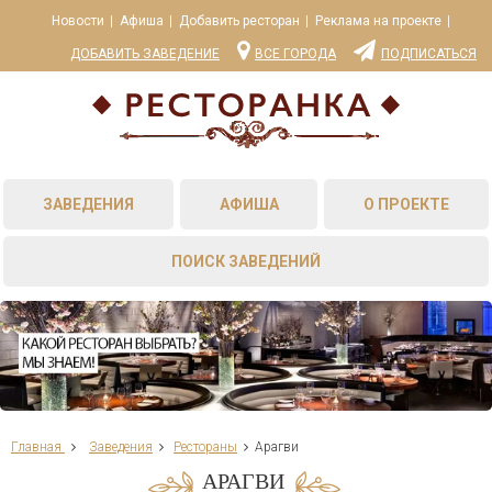
Новости
Афиша
Добавить ресторан
Реклама на проекте
ДОБАВИТЬ ЗАВЕДЕНИЕ
ВСЕ ГОРОДА
ПОДПИСАТЬСЯ
ЗАВЕДЕНИЯ
АФИША
О ПРОЕКТЕ
ПОИСК ЗАВЕДЕНИЙ
Главная
Заведения
Рестораны
Арагви
АРАГВИ