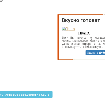
ке.
Вкусно готовят
ПРАГА
Если Вы никогда не посещал
Чехию, или наоборот, были в эт
удивительной стране и хотит
вновь ощутить незабываемую...
Оценить
мотреть все заведения на карте