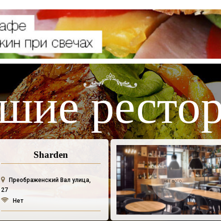
шие ресто
Sharden
Преображенский Вал улица,
27
Нет