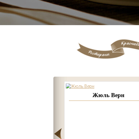
ай культуру
Жюль Верн