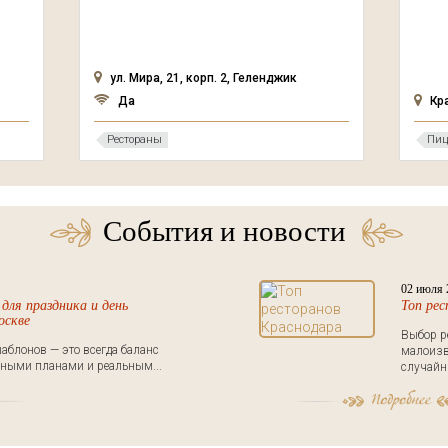
ул. Мира, 21, корп. 2, Геленджик
Да
Кр
Рестораны
Пиц
События и новости
02 июля 
для праздника и день
Топ ре
оскве
Выбор р
аблонов — это всегда баланс
малоизв
ными планами и реальным...
случайны