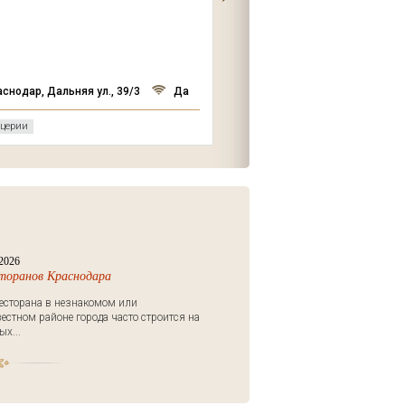
Duplex 2/
Малый проспект Петрог
стороны, д. 42
аснодар, Дальняя ул., 39/3
Да
Нет
церии
Рестораны
2026
сторанов Краснодара
есторана в незнакомом или
естном районе города часто строится на
х...