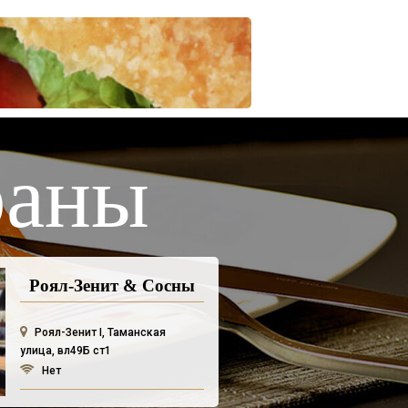
раны
Роял-Зенит & Сосны
Роял-Зенит I, Таманская
улица, вл49Б ст1
Нет