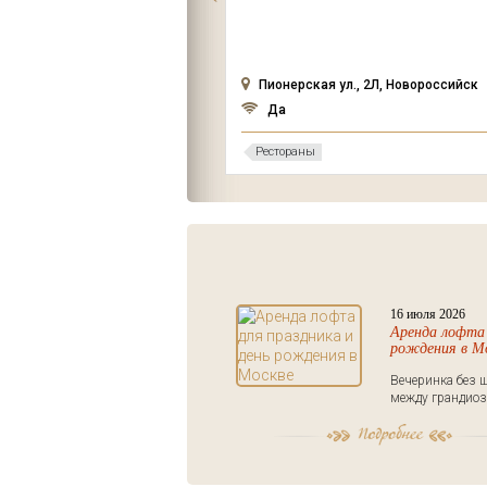
переулок, 15 ст1
Пионерская ул., 2Л, Новороссийск
Да
Рестораны
16 июля 2026
Аренда лофта 
рождения в М
Вечеринка без ш
между грандиоз