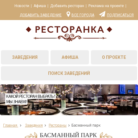
Новости
Афиша
Добавить ресторан
Реклама на проекте
ДОБАВИТЬ ЗАВЕДЕНИЕ
ВСЕ ГОРОДА
ПОДПИСАТЬСЯ
ЗАВЕДЕНИЯ
АФИША
О ПРОЕКТЕ
ПОИСК ЗАВЕДЕНИЙ
Главная
Заведения
Рестораны
Басманный парк
БАСМАННЫЙ ПАРК