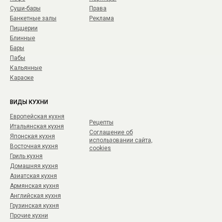
Суши-бары
Права
Банкетные залы
Реклама
Пиццерии
Блинные
Бары
Пабы
Кальянные
Караоке
ВИДЫ КУХНИ
Европейская кухня
Рецепты
Итальянская кухня
Соглашение об
Японская кухня
использовании сайта,
Восточная кухня
cookies
Гриль кухня
Домашняя кухня
Азиатская кухня
Армянская кухня
Английская кухня
Грузинская кухня
Прочие кухни