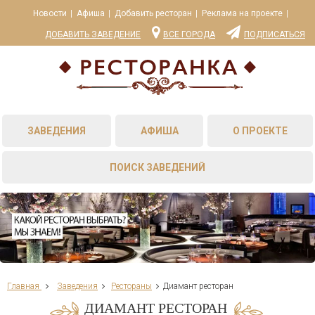
Новости
Афиша
Добавить ресторан
Реклама на проекте
ДОБАВИТЬ ЗАВЕДЕНИЕ
ВСЕ ГОРОДА
ПОДПИСАТЬСЯ
ЗАВЕДЕНИЯ
АФИША
О ПРОЕКТЕ
ПОИСК ЗАВЕДЕНИЙ
Главная
Заведения
Рестораны
Диамант ресторан
ДИАМАНТ РЕСТОРАН