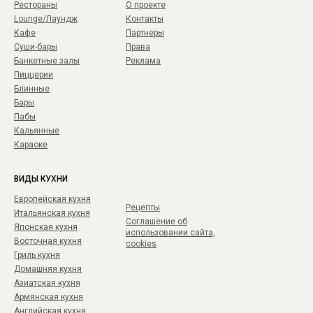
Рестораны
О проекте
Lounge/Лаундж
Контакты
Кафе
Партнеры
Суши-бары
Права
Банкетные залы
Реклама
Пиццерии
Блинные
Бары
Пабы
Кальянные
Караоке
ВИДЫ КУХНИ
Европейская кухня
Рецепты
Итальянская кухня
Соглашение об
Японская кухня
использовании сайта,
Восточная кухня
cookies
Гриль кухня
Домашняя кухня
Азиатская кухня
Армянская кухня
Английская кухня