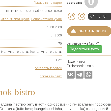
0
Показать на карте
ресторана
Пн-Пт 12:00 - 00:00 / Сб-вс 13:00 - 00:00
+0 | 0-
,
Итальянская кухня
,
Паназиатская кухня
1500-2000
от 3500
Вы здесь уже были?
70
Поделиться фото
л, Наличная оплата, Безналичная оплата,
Нет
Поделиться
Grebeshok bistro
показать телефон
показать сайт
ok bistro
я Балдина (гастро- энтузиаст и одновременно генеральный продюсер
анкина (tutto bene, lounge bar shisha, сеть sushika) с концепцией