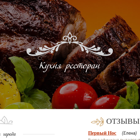
ОТЗЫВЫ
Первый Нос
(Елена)
Вчера официант пытался обм