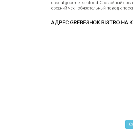
casual gourmet-seafood. Спокойный сре
средний чек - обязательный повод к пос
АДРЕС GREBESHOK BISTRO НА 
С