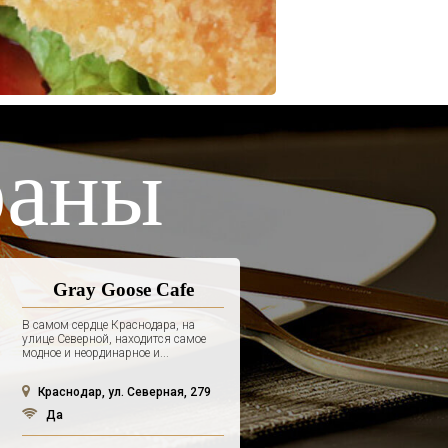
раны
Gray Goose Cafe
В самом сердце Краснодара, на
улице Северной, находится самое
модное и неординарное и...
Краснодар, ул. Северная, 279
Да