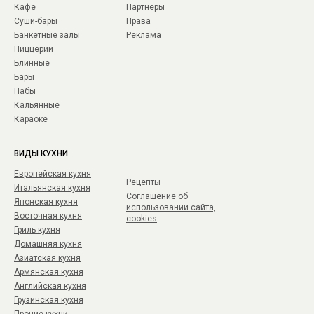
Кафе
Партнеры
Суши-бары
Права
Банкетные залы
Реклама
Пиццерии
Блинные
Бары
Пабы
Кальянные
Караоке
ВИДЫ КУХНИ
Европейская кухня
Рецепты
Итальянская кухня
Соглашение об
Японская кухня
использовании сайта,
Восточная кухня
cookies
Гриль кухня
Домашняя кухня
Азиатская кухня
Армянская кухня
Английская кухня
Грузинская кухня
Прочие кухни