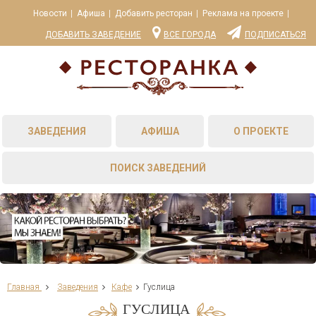
Новости
Афиша
Добавить ресторан
Реклама на проекте
ДОБАВИТЬ ЗАВЕДЕНИЕ
ВСЕ ГОРОДА
ПОДПИСАТЬСЯ
ЗАВЕДЕНИЯ
АФИША
О ПРОЕКТЕ
ПОИСК ЗАВЕДЕНИЙ
Главная
Заведения
Кафе
Гуслица
ГУСЛИЦА