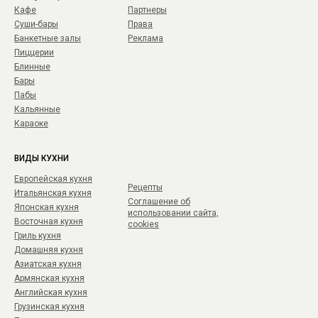
Кафе
Партнеры
Суши-бары
Права
Банкетные залы
Реклама
Пиццерии
Блинные
Бары
Пабы
Кальянные
Караоке
ВИДЫ КУХНИ
Европейская кухня
Рецепты
Итальянская кухня
Соглашение об
Японская кухня
использовании сайта,
Восточная кухня
cookies
Гриль кухня
Домашняя кухня
Азиатская кухня
Армянская кухня
Английская кухня
Грузинская кухня