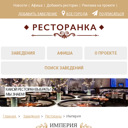
Новости
Афиша
Добавить ресторан
Реклама на проекте
ДОБАВИТЬ ЗАВЕДЕНИЕ
ВСЕ ГОРОДА
ПОДПИСАТЬСЯ
ЗАВЕДЕНИЯ
АФИША
О ПРОЕКТЕ
ПОИСК ЗАВЕДЕНИЙ
Главная
Заведения
Рестораны
Империя
ИМПЕРИЯ