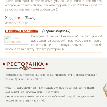
Вчера официант пытался обмануть по чеку, внес в чек блюдо,
которое не приносили, при расчете содрали с нас 2600 за какой- то
взнос, потому что нас было больше 6...
У дороги
(Sauza)
Испортили кафе
Птичка-Невеличка
(Карине Мирзоян)
Ресторан "Птичка- Невеличка" радует уютной
домашней атмосферой, разнообразным меню,
качественным обслуживанием! Спасибо
персоналу за работу! Это тот ресторан, в...
Ресторанка.ру — рестораны, кафе, бары, пиццерии, суши, адреса, отзывы и
обзоры. Для лиц старше 18 лет.
Любая информация и данные, представленные на данном сайте, носит
исключительно информационный характер
и ни при каких условиях не является публичной офертой, определяемой
положениями статьи 437 ГК РФ.