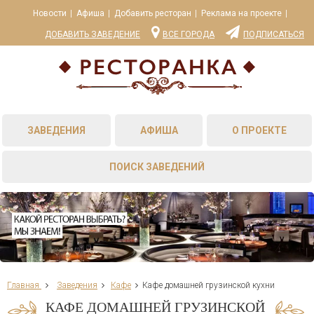
Новости
Афиша
Добавить ресторан
Реклама на проекте
ДОБАВИТЬ ЗАВЕДЕНИЕ
ВСЕ ГОРОДА
ПОДПИСАТЬСЯ
ЗАВЕДЕНИЯ
АФИША
О ПРОЕКТЕ
ПОИСК ЗАВЕДЕНИЙ
Главная
Заведения
Кафе
Кафе домашней грузинской кухни
КАФЕ ДОМАШНЕЙ ГРУЗИНСКОЙ