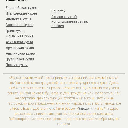
Европейская кухня
Рецепты
Итальянская кухня
Соглашение об
Японская кухня
использовании сайта,
Восточная кухня
cookies
Гриль кухня
Домашняя кухня
Азиатская кухня
Армянская кухня
Английская кухня
Грузинская кухня
Прочие кухни
«Ресторанка.ru» — сайт гостеприимных заведений, где каждый сможет
выбрать себе место для достойного и непринужденного отдыха. Здесь
любой посетитель легко и просто найти ресторан для семейного ужина,
банкетный зал на свадьбу, кафе на день рождения или корпоратив, или
же спорт-бар, транслирующий футбольный матчи. Необычные
гастрономические предложения и кухни народов мира, могут находится
рядом с Вами! Достаточно зайти в раздел «
Заведения
» и найти адрес
ресторана с итальянским, паназиатским или авторским меню.
Забронировать столик еще проще — звоните в заведение и бронируйте
столики.