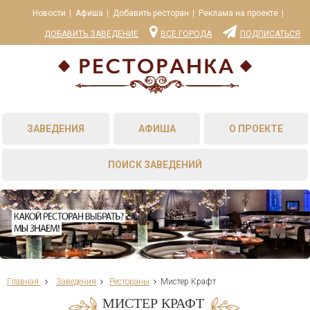
Новости
Афиша
Добавить ресторан
Реклама на проекте
ДОБАВИТЬ ЗАВЕДЕНИЕ
ВСЕ ГОРОДА
ПОДПИСАТЬСЯ
ЗАВЕДЕНИЯ
АФИША
О ПРОЕКТЕ
ПОИСК ЗАВЕДЕНИЙ
Главная
Заведения
Рестораны
Мистер Крафт
МИСТЕР КРАФТ