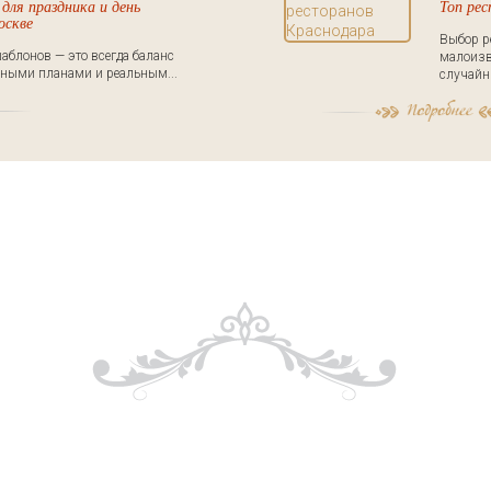
для праздника и день
Топ ре
оскве
Выбор р
аблонов — это всегда баланс
малоизв
ными планами и реальным...
случайны