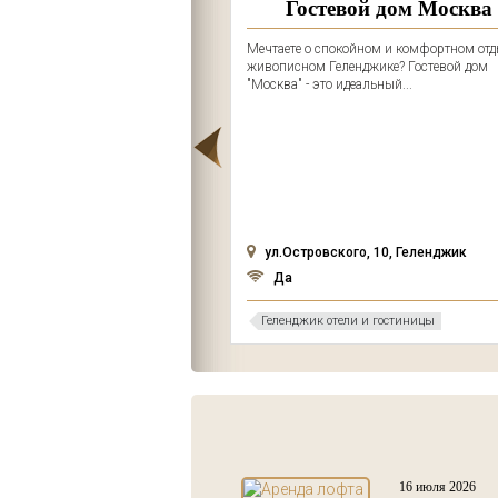
 Ото Линкор
Гостевой дом Москва
" - это идеальное место для
Мечтаете о спокойном и комфортном отд
окойный и уютный отдых в
живописном Геленджике? Гостевой дом
"Москва" - это идеальный...
рская, 8, Геленджик
ул.Островского, 10, Геленджик
Да
и и гостиницы
Геленджик отели и гостиницы
16 июля 2026