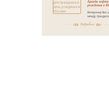
Аренда лофта 
рождения в М
Вечеринка без ш
между грандиоз