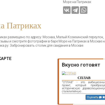
Море на Патриках
а Патриках
иках размещено по адресу: Москва, Малый Козихинский переулок,
отзывы и смотрите фотографии в баре Море на Патриках в Москве н
ка.ру. Забронировать столик для свидания в Москве.
КАРТЕ
Вкусно готовят
СПЛАВ
"СПЛАВ" - это амбициозны
проект, который преобразуе
историческую дореволюционну
сталелитейную...
Оценить