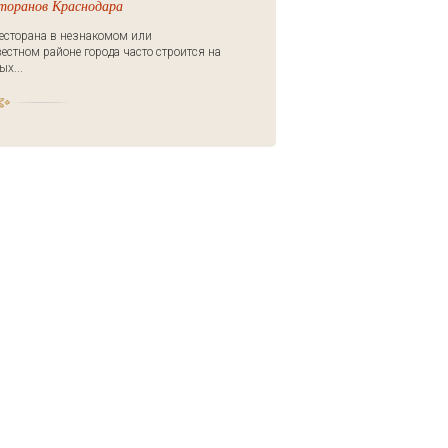
сторанов Краснодара
есторана в незнакомом или
естном районе города часто строится на
х...