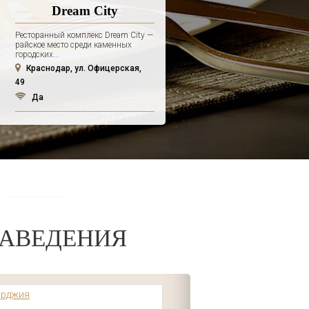
Dream City
Ресторанный комплекс Dream City —
райское место среди каменных
городских...
Краснодар, ул. Офицерская,
49
Да
АВЕДЕНИЯ