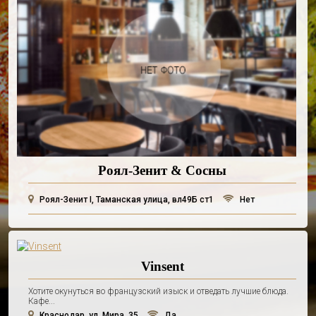
Роял-Зенит & Сосны
Роял-Зенит I, Таманская улица, вл49Б ст1
Нет
Vinsent
Хотите окунуться во французский изыск и отведать лучшие блюда.
Кафе...
Краснодар, ул. Мира, 35
Да