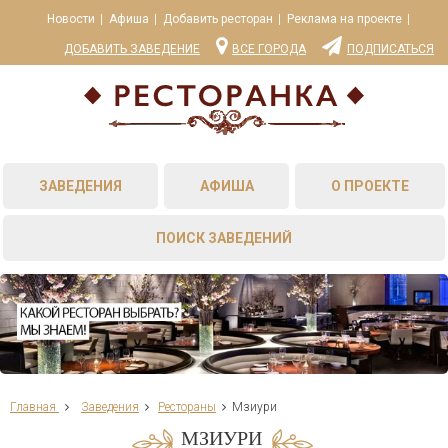
Новости
Афиша
Добавить ресторан
Реклама на проекте
ДОБАВИТЬ ЗАВЕДЕНИЕ
ВСЕ ГОРОДА
ПОДПИСАТЬСЯ
ЗАВЕДЕНИЯ
АФИША
О ПРОЕКТЕ
ПОИСК ЗАВЕДЕНИЙ
Главная
Заведения
Рестораны
Мзиури
МЗИУРИ