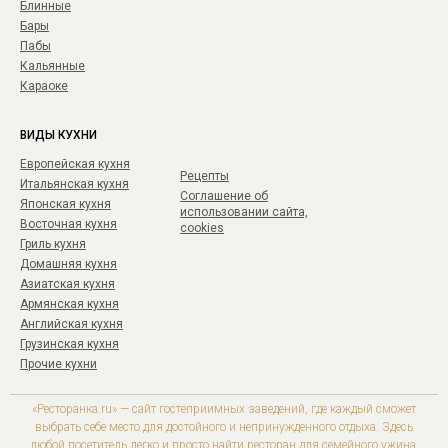
Блинные
Бары
Пабы
Кальянные
Караоке
ВИДЫ КУХНИ
Европейская кухня
Рецепты
Итальянская кухня
Соглашение об
Японская кухня
использовании сайта,
Восточная кухня
cookies
Гриль кухня
Домашняя кухня
Азиатская кухня
Армянская кухня
Английская кухня
Грузинская кухня
Прочие кухни
«Ресторанка.ru» — сайт гостеприимных заведений, где каждый сможет
выбрать себе место для достойного и непринужденного отдыха. Здесь
любой посетитель легко и просто найти ресторан для семейного ужина,