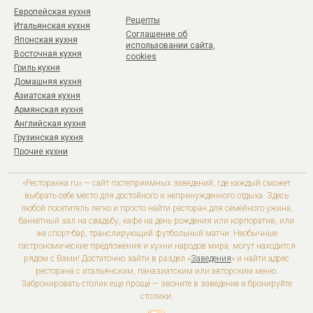
Европейская кухня
Рецепты
Итальянская кухня
Соглашение об
Японская кухня
использовании сайта,
Восточная кухня
cookies
Гриль кухня
Домашняя кухня
Азиатская кухня
Армянская кухня
Английская кухня
Грузинская кухня
Прочие кухни
«Ресторанка.ru» — сайт гостеприимных заведений, где каждый сможет
выбрать себе место для достойного и непринужденного отдыха. Здесь
любой посетитель легко и просто найти ресторан для семейного ужина,
банкетный зал на свадьбу, кафе на день рождения или корпоратив, или
же спорт-бар, транслирующий футбольный матчи. Необычные
гастрономические предложения и кухни народов мира, могут находится
рядом с Вами! Достаточно зайти в раздел «
Заведения
» и найти адрес
ресторана с итальянским, паназиатским или авторским меню.
Забронировать столик еще проще — звоните в заведение и бронируйте
столики.