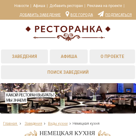
Новости
Афиша
Добавить ресторан
Реклама на проекте
ДОБАВИТЬ ЗАВЕДЕНИЕ
ВСЕ ГОРОДА
ПОДПИСАТЬСЯ
ЗАВЕДЕНИЯ
АФИША
О ПРОЕКТЕ
ПОИСК ЗАВЕДЕНИЙ
Главная
Заведения
Виды кухни
Немецкая кухня
НЕМЕЦКАЯ КУХНЯ