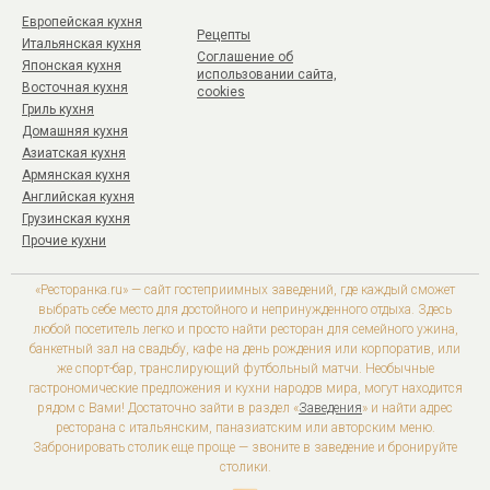
Европейская кухня
Рецепты
Итальянская кухня
Соглашение об
Японская кухня
использовании сайта,
Восточная кухня
cookies
Гриль кухня
Домашняя кухня
Азиатская кухня
Армянская кухня
Английская кухня
Грузинская кухня
Прочие кухни
«Ресторанка.ru» — сайт гостеприимных заведений, где каждый сможет
выбрать себе место для достойного и непринужденного отдыха. Здесь
любой посетитель легко и просто найти ресторан для семейного ужина,
банкетный зал на свадьбу, кафе на день рождения или корпоратив, или
же спорт-бар, транслирующий футбольный матчи. Необычные
гастрономические предложения и кухни народов мира, могут находится
рядом с Вами! Достаточно зайти в раздел «
Заведения
» и найти адрес
ресторана с итальянским, паназиатским или авторским меню.
Забронировать столик еще проще — звоните в заведение и бронируйте
столики.