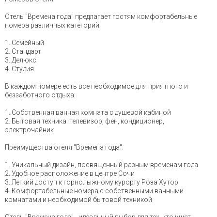
Отель "Времена года" предлагает гостям комфортабельные
номера различных категорий:
1. Семейный
2. Стандарт
3. Делюкс
4. Студия
В каждом номере есть все необходимое для приятного и
беззаботного отдыха:
1. Собственная ванная комната с душевой кабиной
2. Бытовая техника: телевизор, фен, кондиционер,
электрочайник
Преимущества отеля "Времена года":
1. Уникальный дизайн, посвященный разным временам года
2. Удобное расположение в центре Сочи
3. Легкий доступ к горнолыжному курорту Роза Хутор
4. Комфортабельные номера с собственными ванными
комнатами и необходимой бытовой техникой
Отель "Времена года" - идеальный выбор для тех, кто ищет