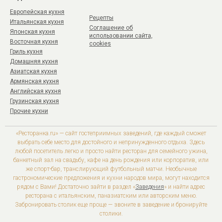
Европейская кухня
Рецепты
Итальянская кухня
Соглашение об
Японская кухня
использовании сайта,
Восточная кухня
cookies
Гриль кухня
Домашняя кухня
Азиатская кухня
Армянская кухня
Английская кухня
Грузинская кухня
Прочие кухни
«Ресторанка.ru» — сайт гостеприимных заведений, где каждый сможет
выбрать себе место для достойного и непринужденного отдыха. Здесь
любой посетитель легко и просто найти ресторан для семейного ужина,
банкетный зал на свадьбу, кафе на день рождения или корпоратив, или
же спорт-бар, транслирующий футбольный матчи. Необычные
гастрономические предложения и кухни народов мира, могут находится
рядом с Вами! Достаточно зайти в раздел «
Заведения
» и найти адрес
ресторана с итальянским, паназиатским или авторским меню.
Забронировать столик еще проще — звоните в заведение и бронируйте
столики.