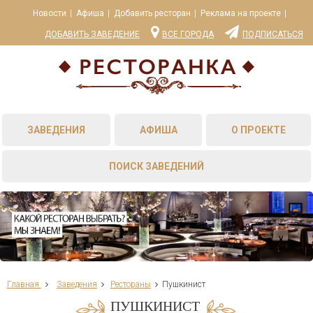
Новости
Афиша
Добавить ресторан
Реклама на проекте
ДОБАВИТЬ ЗАВЕДЕНИЕ
ВСЕ ГОРОДА
ПОДПИСАТЬСЯ
ЗАВЕДЕНИЯ
АФИША
О ПРОЕКТЕ
ПОИСК ЗАВЕДЕНИЙ
Главная
Заведения
Рестораны
Пушкинист
ПУШКИНИСТ