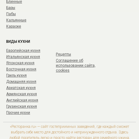
Блинные
Бары
Пабы
Кальянные
Караоке
ВИДЫ КУХНИ
Европейская кухня
Рецепты
Итальянская кухня
Соглашение об
Японская кухня
использовании сайта,
Восточная кухня
cookies
Гриль кухня
Домашняя кухня
Азиатская кухня
Армянская кухня
Английская кухня
Грузинская кухня
Прочие кухни
«Ресторанка.ru» — сайт гостеприимных заведений, где каждый сможет
выбрать себе место для достойного и непринужденного отдыха. Здесь
любой посетитель легко и просто найти ресторан для семейного ужина,