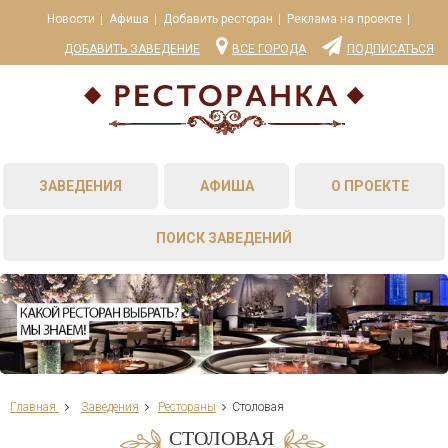
Новости
Афиша
Добавить ресторан
Реклама на проекте
ДОБАВИТЬ ЗАВЕДЕНИЕ
ВСЕ ГОРОДА
ПОДПИСАТЬСЯ
ЗАВЕДЕНИЯ
АФИША
О ПРОЕКТЕ
ПОИСК ЗАВЕДЕНИЙ
Главная
Заведения
Рестораны
Столовая
СТОЛОВАЯ