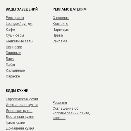
ВИДЫ ЗАВЕДЕНИЙ
РЕКЛАМОДАТЕЛЯМ
Рестораны
О проекте
Lounge/Лаундж
Контакты
Кафе
Партнеры
Суши-бары
Права
Банкетные залы
Реклама
Пиццерии
Блинные
Бары
Пабы
Кальянные
Караоке
ВИДЫ КУХНИ
Европейская кухня
Рецепты
Итальянская кухня
Соглашение об
Японская кухня
использовании сайта,
Восточная кухня
cookies
Гриль кухня
Домашняя кухня