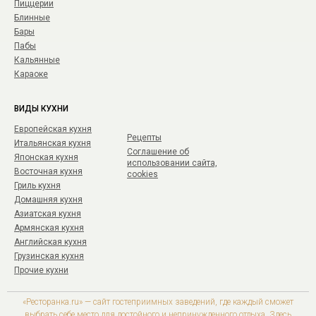
Пиццерии
Блинные
Бары
Пабы
Кальянные
Караоке
ВИДЫ КУХНИ
Европейская кухня
Рецепты
Итальянская кухня
Соглашение об
Японская кухня
использовании сайта,
Восточная кухня
cookies
Гриль кухня
Домашняя кухня
Азиатская кухня
Армянская кухня
Английская кухня
Грузинская кухня
Прочие кухни
«Ресторанка.ru» — сайт гостеприимных заведений, где каждый сможет
выбрать себе место для достойного и непринужденного отдыха. Здесь