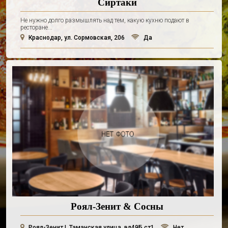
Сиртаки
Не нужно долго размышлять над тем, какую кухню подают в
ресторане...
Краснодар, ул. Сормовская, 206
Да
Роял-Зенит & Сосны
Роял-Зенит I, Таманская улица, вл49Б ст1
Нет