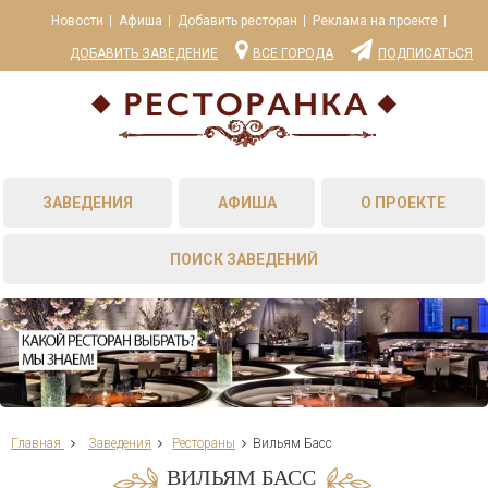
Новости
Афиша
Добавить ресторан
Реклама на проекте
ДОБАВИТЬ ЗАВЕДЕНИЕ
ВСЕ ГОРОДА
ПОДПИСАТЬСЯ
ЗАВЕДЕНИЯ
АФИША
О ПРОЕКТЕ
ПОИСК ЗАВЕДЕНИЙ
Главная
Заведения
Рестораны
Вильям Басс
ВИЛЬЯМ БАСС