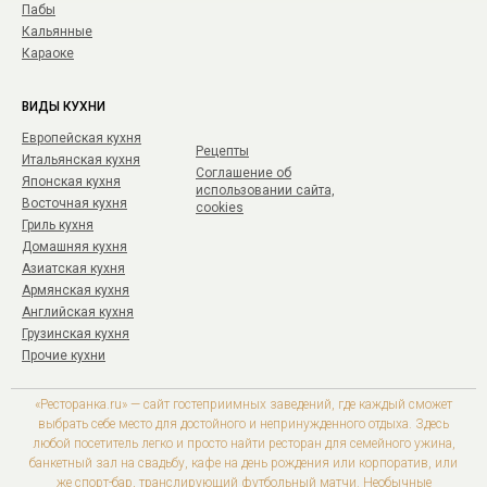
Пабы
Кальянные
Караоке
ВИДЫ КУХНИ
Европейская кухня
Рецепты
Итальянская кухня
Соглашение об
Японская кухня
использовании сайта,
Восточная кухня
cookies
Гриль кухня
Домашняя кухня
Азиатская кухня
Армянская кухня
Английская кухня
Грузинская кухня
Прочие кухни
«Ресторанка.ru» — сайт гостеприимных заведений, где каждый сможет
выбрать себе место для достойного и непринужденного отдыха. Здесь
любой посетитель легко и просто найти ресторан для семейного ужина,
банкетный зал на свадьбу, кафе на день рождения или корпоратив, или
же спорт-бар, транслирующий футбольный матчи. Необычные