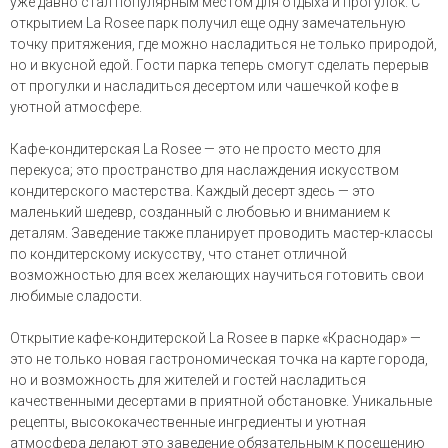
уже давно стал популярным местом для отдыха и прогулок. С
открытием La Rosee парк получил еще одну замечательную
точку притяжения, где можно насладиться не только природой,
но и вкусной едой. Гости парка теперь смогут сделать перерыв
от прогулки и насладиться десертом или чашечкой кофе в
уютной атмосфере.
Кафе-кондитерская La Rosee — это не просто место для
перекуса; это пространство для наслаждения искусством
кондитерского мастерства. Каждый десерт здесь — это
маленький шедевр, созданный с любовью и вниманием к
деталям. Заведение также планирует проводить мастер-классы
по кондитерскому искусству, что станет отличной
возможностью для всех желающих научиться готовить свои
любимые сладости.
Открытие кафе-кондитерской La Rosee в парке «Краснодар» —
это не только новая гастрономическая точка на карте города,
но и возможность для жителей и гостей насладиться
качественными десертами в приятной обстановке. Уникальные
рецепты, высококачественные ингредиенты и уютная
атмосфера делают это заведение обязательным к посещению