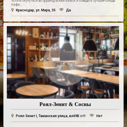
Хотите окунуться во французский изыск и отведать лучшие блюда.
Кафе...
Краснодар, ул. Мира, 35
Да
Роял-Зенит & Сосны
Роял-Зенит I, Таманская улица, вл49Б ст1
Нет