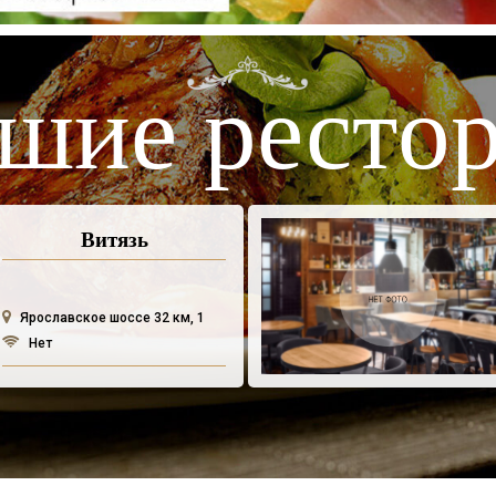
шие ресто
Витязь
Ярославское шоссе 32 км, 1
Нет