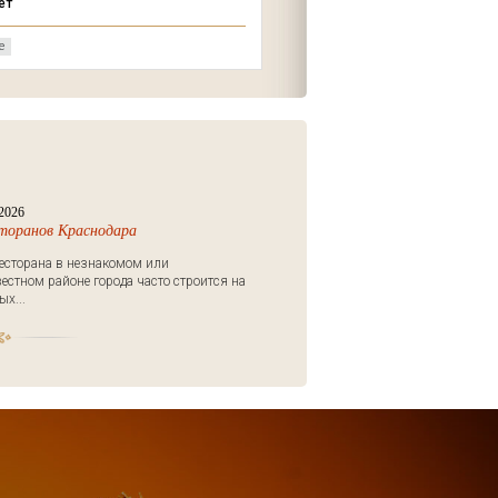
ет
Московский проспект, 7
е
Кафе
2026
сторанов Краснодара
есторана в незнакомом или
естном районе города часто строится на
х...