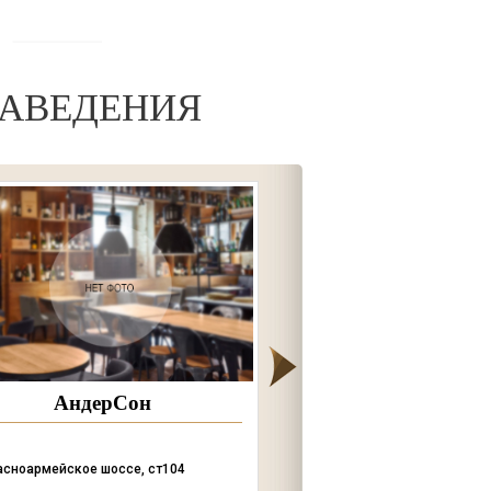
АВЕДЕНИЯ
АндерСон
Coffee clo
асноармейское шоссе, ст104