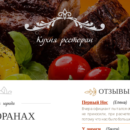
ОТЗЫВЫ
Первый Нос
(Елена)
Вчера официант пытался обм
ОРАНАХ
не приносили, при расчете
потому что нас было больше 
У дороги
(Sauza)