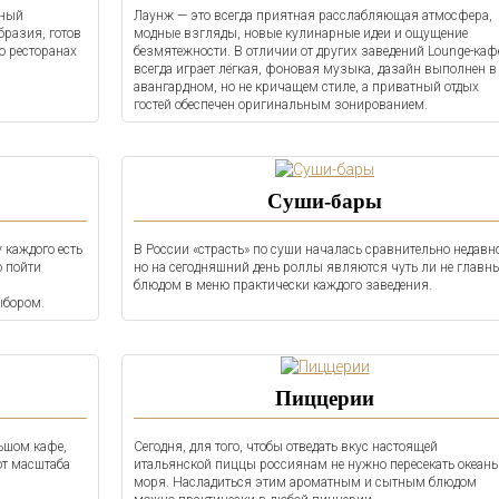
зный
Лаунж — это всегда приятная расслабляющая атмосфера,
бразия, готов
модные взгляды, новые кулинарные идеи и ощущение
 ресторанах
безмятежности. В отличии от других заведений Lounge-каф
всегда играет лёгкая, фоновая музыка, дазайн выполнен в
авангардном, но не кричащем стиле, а приватный отдых
гостей обеспечен оригинальным зонированием.
Суши-бары
 каждого есть
В России «страсть» по суши началась сравнительно недавн
о пойти
но на сегодняшний день роллы являются чуть ли не главн
блюдом в меню практически каждого заведения.
ыбором.
Пиццерии
ьшом кафе,
Сегодня, для того, чтобы отведать вкус настоящей
от масштаба
итальянской пиццы россиянам не нужно пересекать океаны
моря. Насладиться этим ароматным и сытным блюдом