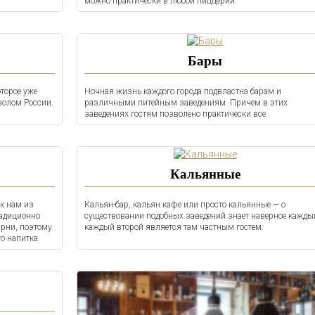
можно практически в любой пиццерии.
Бары
торое уже
Ночная жизнь каждого города подвластна барам и
волом России.
различными питейным заведениям. Причем в этих
заведениях гостям позволено практически все.
Кальянные
к нам из
Кальян-бар, кальян кафе или просто кальянные — о
радиционно
существовании подобных заведений знает наверное кажды
арни, поэтому
каждый второй является там частным гостем.
о напитка.