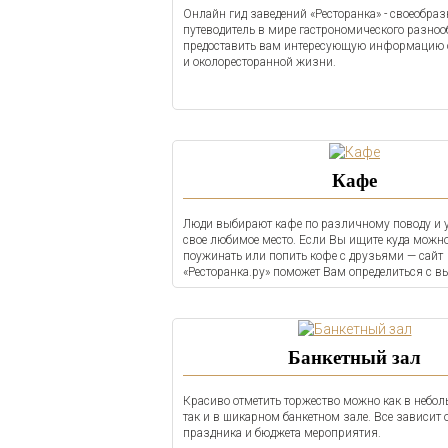
Онлайн гид заведений «Ресторанка» - своеобра
путеводитель в мире гастрономического разноо
предоставить вам интересующую информацию о
и околоресторанной жизни.
Кафе
Люди выбирают кафе по различному поводу и у
свое любимое место. Если Вы ищите куда можн
поужинать или попить кофе с друзьями — сайт
«Ресторанка.ру» поможет Вам определиться с в
Банкетный зал
Красиво отметить торжество можно как в небол
так и в шикарном банкетном зале. Все зависит 
праздника и бюджета мероприятия.