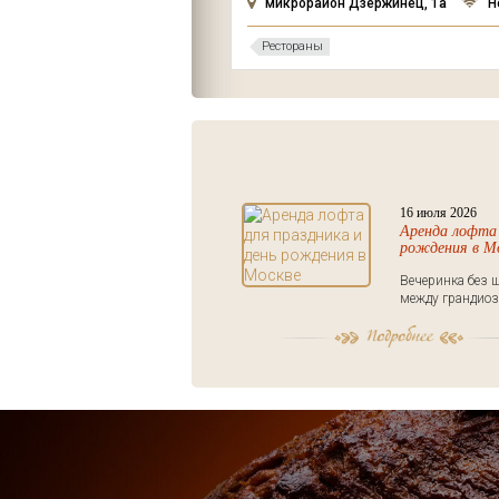
оссе, 4а
Нет
микрорайон Дзержинец, 1а
Н
Рестораны
16 июля 2026
Аренда лофта 
рождения в М
Вечеринка без ш
между грандиоз