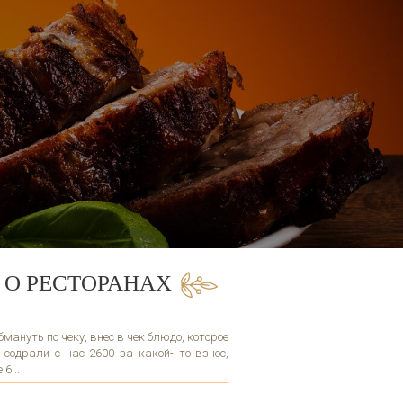
 О РЕСТОРАНАХ
ануть по чеку, внес в чек блюдо, которое
 содрали с нас 2600 за какой- то взнос,
6...