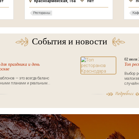
ет
Красноармейская, 16а
Нет
Н
Рестораны
Каф
События и новости
02 июля 
для праздника и день
Топ ре
оскве
Выбор р
аблонов — это всегда баланс
малоизв
ными планами и реальным...
случайны