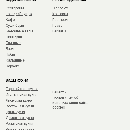
Рестораны
О проекте
Lounge/Лаундж
Контакты
Кафе
Партнеры
Суши-бары
Права
Банкетные залы
Реклама
Пиццерии
Блинные
Бары
Пабы
Кальянные
Караоке
ВИДЫ КУХНИ
Европейская кухня
Рецепты
Итальянская кухня
Соглашение об
Японская кухня
использовании сайта,
Восточная кухня
cookies
Гриль кухня
Домашняя кухня
Азиатская кухня
Армянская кухня