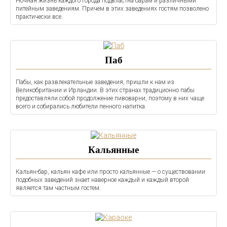
Ночная жизнь каждого города подвластна барам и различными
питейным заведениям. Причем в этих заведениях гостям позволено
практически все.
Паб
Пабы, как развлекательные заведения, пришли к нам из
Великобритании и Ирландии. В этих странах традиционно пабы
предоставляли собой продолжение пивоварни, поэтому в них чаще
всего и собирались любители пенного напитка.
Кальянные
Кальян-бар, кальян кафе или просто кальянные — о существовании
подобных заведений знает наверное каждый и каждый второй
является там частным гостем.