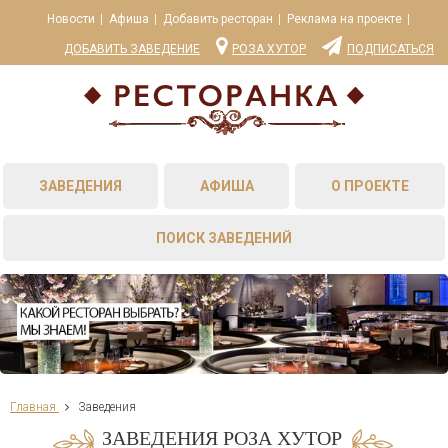
Новости
Афиша
Добавить ресторан
Реклама на проекте
ДОБАВИТЬ ЗАВЕДЕНИЕ
РОЗА ХУТОР
ПОДПИСАТЬСЯ
ЗАВЕДЕНИЯ
АФИША
О ПРОЕКТЕ
ПОИСК ЗАВЕДЕНИЙ
Главная
Заведения
ЗАВЕДЕНИЯ РОЗА ХУТОР