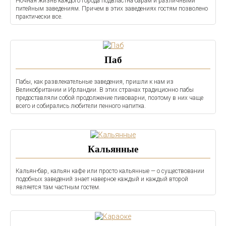
Ночная жизнь каждого города подвластна барам и различными
питейным заведениям. Причем в этих заведениях гостям позволено
практически все.
Паб
Пабы, как развлекательные заведения, пришли к нам из
Великобритании и Ирландии. В этих странах традиционно пабы
предоставляли собой продолжение пивоварни, поэтому в них чаще
всего и собирались любители пенного напитка.
Кальянные
Кальян-бар, кальян кафе или просто кальянные — о существовании
подобных заведений знает наверное каждый и каждый второй
является там частным гостем.