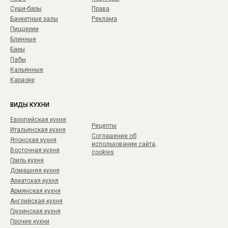
Суши-бары
Права
Банкетные залы
Реклама
Пиццерии
Блинные
Бары
Пабы
Кальянные
Караоке
ВИДЫ КУХНИ
Европейская кухня
Рецепты
Итальянская кухня
Соглашение об
Японская кухня
использовании сайта,
Восточная кухня
cookies
Гриль кухня
Домашняя кухня
Азиатская кухня
Армянская кухня
Английская кухня
Грузинская кухня
Прочие кухни