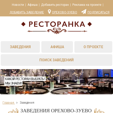
Новости
Афиша
Добавить ресторан
Реклама на проекте
ДОБАВИТЬ ЗАВЕДЕНИЕ
ОРЕХОВО-ЗУЕВО
ПОДПИСАТЬСЯ
ЗАВЕДЕНИЯ
АФИША
О ПРОЕКТЕ
ПОИСК ЗАВЕДЕНИЙ
Главная
Заведения
ЗАВЕДЕНИЯ ОРЕХОВО-ЗУЕВО