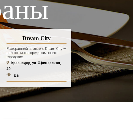
раны
Dream City
Ресторанный комплекс Dream City —
райское место среди каменных
городских...
Краснодар, ул. Офицерская,
49
Да