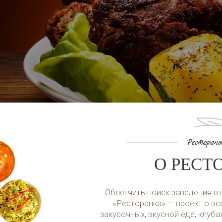
О РЕСТ
Облегчить поиск заведения в
«Ресторанка» — проект о все
закусочных, вкусной еде, клуба