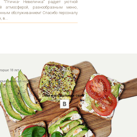
н "Птичка- Невеличка" радует уютной
й атмосферой, разнообразным меню,
нным обслуживанием! Спасибо персоналу
 в...
тарше 18 лет.
ормационный характер
 437 ГК РФ.
Мы в социальных сетях