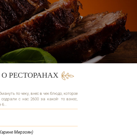
 О РЕСТОРАНАХ
ануть по чеку, внес в чек блюдо, которое
 содрали с нас 2600 за какой- то взнос,
6...
Карине Мирзоян)