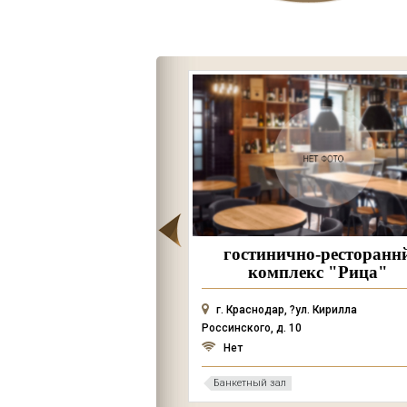
Ковчег
гостинично-ресторанн
комплекс "Рица"
г. Краснодар, ?ул. Кирилла
Россинского, д. 10
юции, 1, Анапа
Да
Нет
Банкетный зал