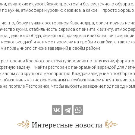
ни, азиатских и европейских проектов, и без системного обзора с
по кухне, атмосфере и уровню сервиса, а какое — просто хорошо 
ляет подборку лучших ресторанов Краснодара, ориентируясь не н
качество кухни, стабильность сервиса от визита к визиту, атмосф
ина, делового обеда, семейного праздника или большой компании
 несколько дней и не имеют времени на пробы и ошибки, а также 
ами привычного списка заведений в своём районе.
 ресторанов Краснодара структурирована по типу кухни, формату 
ретную задачу — найти ресторан с панорамной верандой для летне
 залом для крупного мероприятия. Каждое заведение в подборке п
и объективным, а не основанным на субъективном впечатлении одн
 на портале Ресторанка, чтобы выбрать заведение под повод, ком
Интересные новости