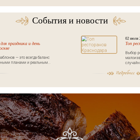
События и новости
02 июля 
для праздника и день
Топ ре
оскве
Выбор р
аблонов — это всегда баланс
малоизв
ными планами и реальным...
случайны