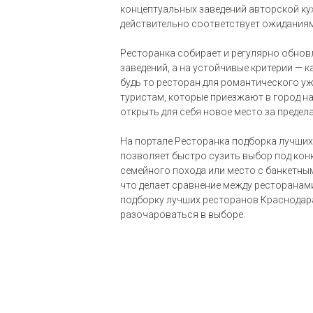
концептуальных заведений авторской кух
действительно соответствует ожиданиям 
Ресторанка собирает и регулярно обнов
заведений, а на устойчивые критерии — 
будь то ресторан для романтического уж
туристам, которые приезжают в город на
открыть для себя новое место за предел
На портале Ресторанка подборка лучших
позволяет быстро сузить выбор под конк
семейного похода или место с банкетным
что делает сравнение между ресторанам
подборку лучших ресторанов Краснодара
разочароваться в выборе.