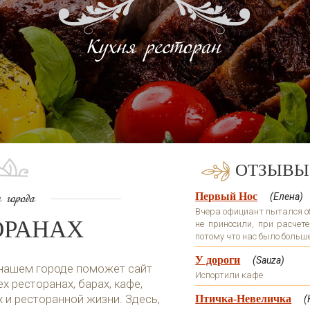
ОТЗЫВЫ
Первый Нос
(Елена)
Вчера официант пытался обм
ОРАНАХ
не приносили, при расчете
потому что нас было больше 
У дороги
(Sauza)
 нашем городе поможет сайт
Испортили кафе
х ресторанах, барах, кафе,
х и ресторанной жизни. Здесь,
Птичка-Невеличка
(