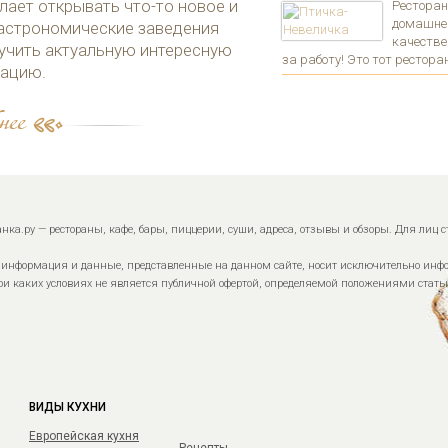
лает открывать что-то новое и
Рестора
домашне
астрономические заведения
качестве
учить актуальную интересную
за работу! Это тот ресторан,
ацию.
анка.ру — рестораны, кафе, бары, пиццерии, суши, адреса, отзывы и обзоры. Для лиц с
информация и данные, представленные на данном сайте, носит исключительно инф
ри каких условиях не является публичной офертой, определяемой положениями статьи
ВИДЫ КУХНИ
Европейская кухня