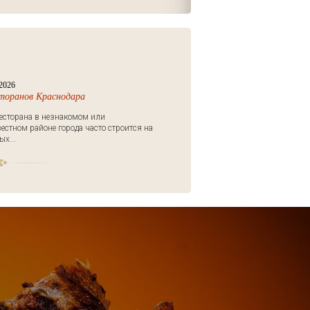
2026
сторанов Краснодара
есторана в незнакомом или
естном районе города часто строится на
х...