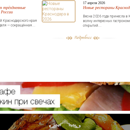
17 апреля 2026
т трёхдневные
Новые рестораны Краснод
 России
Весна 2026 года принесла в
й Краснодарского края
волну интересных гастроном
еля — сокращённая....
открытий....