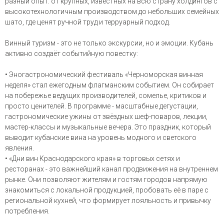
разный опыт: от крупных, известных на всю страну холдингов с
высокотехнологичным производством до небольших семейных
шато, где ценят ручной труд и терруарный подход.
Винный туризм - это не только экскурсии, но и эмоции. Кубань
активно создаёт событийную повестку:
• Эногастрономический фестиваль «Черноморская винная
неделя» стал ежегодным флагманским событием. Он собирает
на побережье ведущих производителей, сомелье, критиков и
просто ценителей. В программе - масштабные дегустации,
гастрономические ужины от звёздных шеф-поваров, лекции,
мастер-классы и музыкальные вечера. Это праздник, который
выводит кубанские вина на уровень модного и светского
явления.
• «Дни вин Краснодарского края» в торговых сетях и
ресторанах - это важнейший канал продвижения на внутреннем
рынке. Они позволяют жителям и гостям городов напрямую
знакомиться с локальной продукцией, пробовать её в паре с
региональной кухней, что формирует лояльность и привычку
потребления.