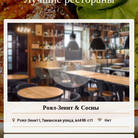
Роял-Зенит & Сосны
Роял-Зенит I, Таманская улица, вл49Б ст1
Нет