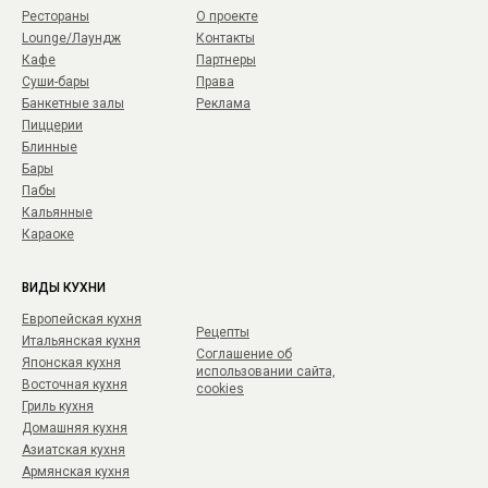
Рестораны
О проекте
Lounge/Лаундж
Контакты
Кафе
Партнеры
Суши-бары
Права
Банкетные залы
Реклама
Пиццерии
Блинные
Бары
Пабы
Кальянные
Караоке
ВИДЫ КУХНИ
Европейская кухня
Рецепты
Итальянская кухня
Соглашение об
Японская кухня
использовании сайта,
Восточная кухня
cookies
Гриль кухня
Домашняя кухня
Азиатская кухня
Армянская кухня