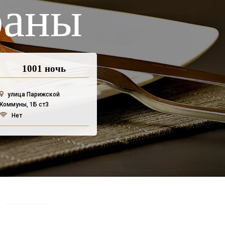
раны
1001 ночь
улица Парижской
Коммуны, 1Б ст3
Нет