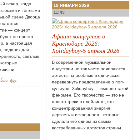
ый вечер, когда
19 ЯНВАРЯ 2026
улыбками и тёплыми
11:43
льшой сцене Дворца
остоится
тие — концерт
Афиша концертов в
 будет не просто
Краснодаре 2026:
р, а настоящая
, подарок для
Xolidayboy-5 апреля 2026
скренность, светлые
В современной музыкальной
 которые
индустрии не так часто появляются
ю жизни.
артисты, способные в одночасье
перевернуть представление о поп-
культуре. Xolidayboy — именно такой
феномен. Его творчество — это не
просто треки в плейлисте, это
концентрированная энергия,
дерзость и искренность, которые
сделали его одним из самых
востребованных артистов страны.