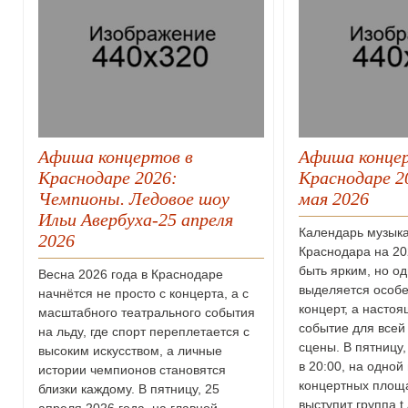
Афиша концертов в
Афиша концер
Краснодаре 2026:
Краснодаре 20
Чемпионы. Ледовое шоу
мая 2026
Ильи Авербуха-25 апреля
Календарь музык
2026
Краснодара на 20
быть ярким, но од
Весна 2026 года в Краснодаре
выделяется особе
начнётся не просто с концерта, а с
концерт, а насто
масштабного театрального события
событие для всей
на льду, где спорт переплетается с
сцены. В пятницу,
высоким искусством, а личные
в 20:00, на одной
истории чемпионов становятся
концертных площ
близки каждому. В пятницу, 25
выступит группа t.