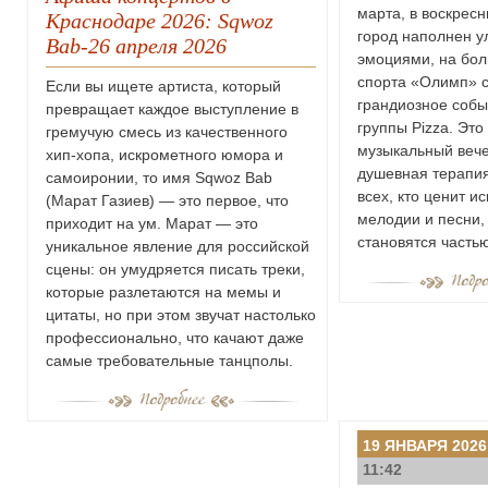
марта, в воскресн
Краснодаре 2026: Sqwoz
город наполнен 
Bab-26 апреля 2026
эмоциями, на бо
спорта «Олимп» с
Если вы ищете артиста, который
грандиозное собы
превращает каждое выступление в
группы Pizza. Это
гремучую смесь из качественного
музыкальный вече
хип-хопа, искрометного юмора и
душевная терапия
самоиронии, то имя Sqwoz Bab
всех, кто ценит и
(Марат Газиев) — это первое, что
мелодии и песни,
приходит на ум. Марат — это
становятся часть
уникальное явление для российской
сцены: он умудряется писать треки,
которые разлетаются на мемы и
цитаты, но при этом звучат настолько
профессионально, что качают даже
самые требовательные танцполы.
19 ЯНВАРЯ 2026
11:42