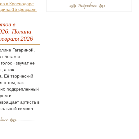
тов в
026: Полина
февраля 2026
олине Гагариной,
от Бога» и
олос» звучат не
, а как
а. Её творческий
я о том, как
нт, подкрепленный
ром и
евращает артиста в
нальный символ.