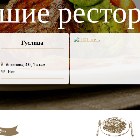
шие ресто
Гуслица
Антипова, 48г, 1 этаж
Нет