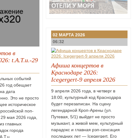
02 МАРТА 2026
06:32
тов в
26: t.A.T.u.-29
Афиша концертов в
Краснодаре 2026:
Icegergert-9 апреля 2026
альных событий
26 год обещает
9 апреля 2026 года, в четверг в
на дата
18:00, культурный код Краснодара
нно. Это не просто
будет перезаписан. На сцену
ящее историческое
легендарной Кроп-Арены (ул.
 российской поп-
Путевая, 5/1) выйдет не просто
 29 мая 2026 года,
музыкант, а живой мем, культурный
 из главных
парадокс и главная рэп-сенсация
адок города
последних лет — Icegergert. Его
A.T.u.