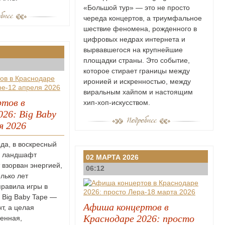
«Большой тур» — это не просто
череда концертов, а триумфальное
шествие феномена, рожденного в
цифровых недрах интернета и
вырвавшегося на крупнейшие
площадки страны. Это событие,
которое стирает границы между
иронией и искренностью, между
виральным хайпом и настоящим
тов в
хип-хоп-искусством.
026: Big Baby
я 2026
ода, в воскресный
й ландшафт
02 МАРТА 2026
 взорван энергией,
06:12
лько лет
равила игры в
. Big Baby Tape —
Афиша концертов в
т, а целая
Краснодаре 2026: просто
ленная,