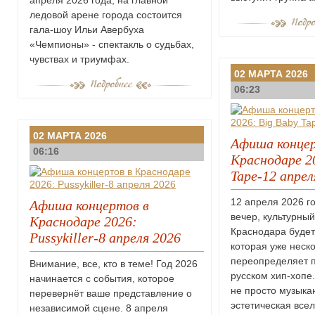
апреля 2026 года, на главной
ледовой арене города состоится
гала-шоу Ильи Авербуха
«Чемпионы» - спектакль о судьбах,
чувствах и триумфах.
02 МАРТА 2026
06:23
02 МАРТА 2026
Афиша концер
06:16
Краснодаре 2
Tape-12 апрел
12 апреля 2026 г
Афиша концертов в
вечер, культурны
Краснодаре 2026:
Краснодара будет
Pussykiller-8 апреля 2026
которая уже неско
переопределяет п
Внимание, все, кто в теме! Год 2026
русском хип-хопе
начинается с события, которое
не просто музыкан
перевернёт ваше представление о
эстетическая все
независимой сцене. 8 апреля