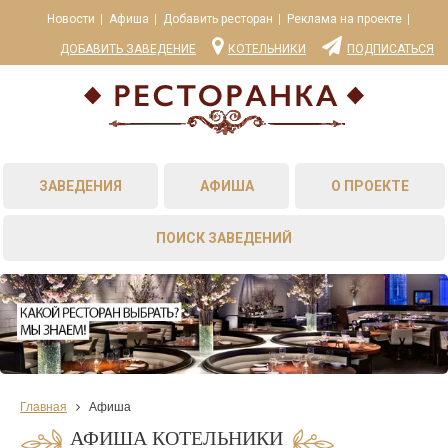
Новости
Афиша
Добавить ресторан
Реклама на проекте
ДОБАВИТЬ ЗАВЕДЕНИЕ
КОТЕЛЬНИКИ
ПОДПИСАТЬСЯ
ЗАВЕДЕНИЯ
АФИША
О ПРОЕКТЕ
ПОИСК ЗАВЕДЕНИЙ
Главная
Афиша
АФИША КОТЕЛЬНИКИ