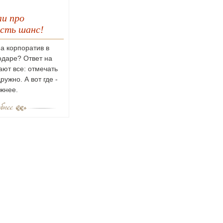
ли про
есть шанс!
на корпоратив в
одаре? Ответ на
ают все: отмечать
ружно. А вот где -
жнее.