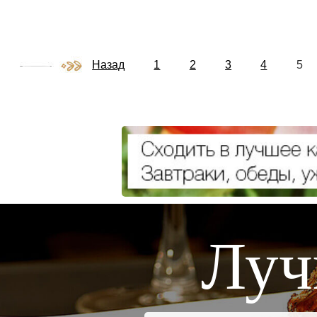
Назад
1
2
3
4
5
Луч