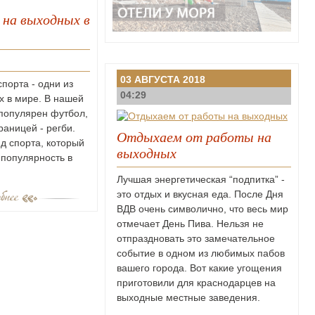
 на выходных в
03 АВГУСТА 2018
порта - одни из
04:29
 в мире. В нашей
популярен футбол,
границей - регби.
Отдыхаем от работы на
д спорта, который
выходных
 популярность в
Лучшая энергетическая “подпитка” -
это отдых и вкусная еда. После Дня
ВДВ очень символично, что весь мир
отмечает День Пива. Нельзя не
отпраздновать это замечательное
событие в одном из любимых пабов
вашего города. Вот какие угощения
приготовили для краснодарцев на
выходные местные заведения.