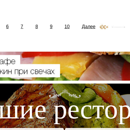
6
7
8
9
10
Далее
шие ресто