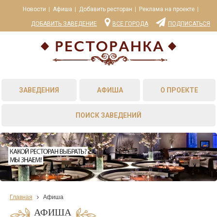
Новости
Афиша
Добавить ресторан
Реклама на проекте
ДОБАВИТЬ ЗАВЕДЕНИЕ
ВСЕ ГОРОДА
ПОДПИСАТЬСЯ
ЗАВЕДЕНИЯ
АФИША
О ПРОЕКТЕ
ПОИСК ЗАВЕДЕНИЙ
Главная
Афиша
АФИША