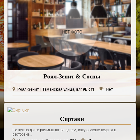
Роял-Зенит & Сосны
Роял-Зенит I, Таманская улица, вл49Б ст1
Нет
Сиртаки
Не нужно долго размышлять над тем, какую кухню подают в
ресторане...