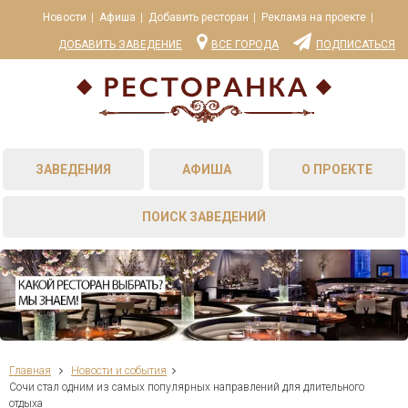
Новости
Афиша
Добавить ресторан
Реклама на проекте
ДОБАВИТЬ ЗАВЕДЕНИЕ
ВСЕ ГОРОДА
ПОДПИСАТЬСЯ
ЗАВЕДЕНИЯ
АФИША
О ПРОЕКТЕ
ПОИСК ЗАВЕДЕНИЙ
Главная
Новости и события
Сочи стал одним из самых популярных направлений для длительного
отдыха