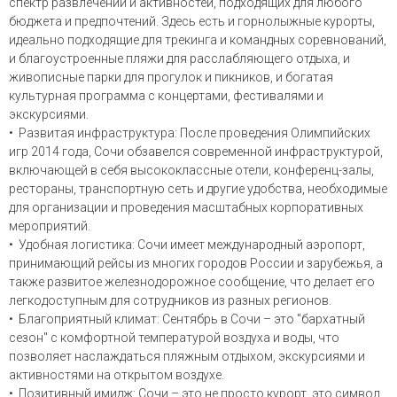
спектр развлечений и активностей, подходящих для любого
бюджета и предпочтений. Здесь есть и горнолыжные курорты,
идеально подходящие для трекинга и командных соревнований,
и благоустроенные пляжи для расслабляющего отдыха, и
живописные парки для прогулок и пикников, и богатая
культурная программа с концертами, фестивалями и
экскурсиями.
• Развитая инфраструктура: После проведения Олимпийских
игр 2014 года, Сочи обзавелся современной инфраструктурой,
включающей в себя высококлассные отели, конференц-залы,
рестораны, транспортную сеть и другие удобства, необходимые
для организации и проведения масштабных корпоративных
мероприятий.
• Удобная логистика: Сочи имеет международный аэропорт,
принимающий рейсы из многих городов России и зарубежья, а
также развитое железнодорожное сообщение, что делает его
легкодоступным для сотрудников из разных регионов.
• Благоприятный климат: Сентябрь в Сочи – это "бархатный
сезон" с комфортной температурой воздуха и воды, что
позволяет наслаждаться пляжным отдыхом, экскурсиями и
активностями на открытом воздухе.
• Позитивный имидж: Сочи – это не просто курорт, это символ