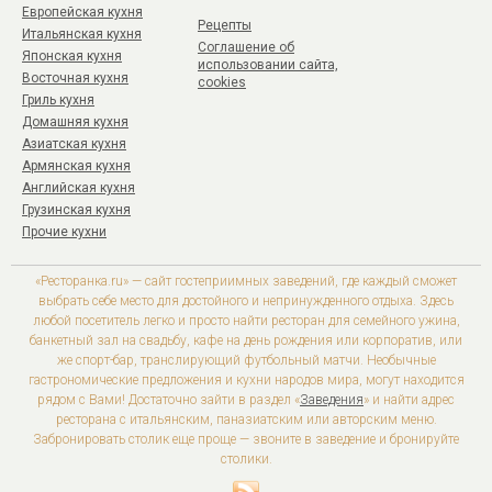
Европейская кухня
Рецепты
Итальянская кухня
Соглашение об
Японская кухня
использовании сайта,
Восточная кухня
cookies
Гриль кухня
Домашняя кухня
Азиатская кухня
Армянская кухня
Английская кухня
Грузинская кухня
Прочие кухни
«Ресторанка.ru» — сайт гостеприимных заведений, где каждый сможет
выбрать себе место для достойного и непринужденного отдыха. Здесь
любой посетитель легко и просто найти ресторан для семейного ужина,
банкетный зал на свадьбу, кафе на день рождения или корпоратив, или
же спорт-бар, транслирующий футбольный матчи. Необычные
гастрономические предложения и кухни народов мира, могут находится
рядом с Вами! Достаточно зайти в раздел «
Заведения
» и найти адрес
ресторана с итальянским, паназиатским или авторским меню.
Забронировать столик еще проще — звоните в заведение и бронируйте
столики.