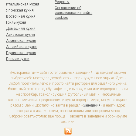
Рецепты
Итальянская кухня
Соглашение об
Японская кухня
использовании сайта,
Восточная кухня
cookies
Гриль кухня
Домашняя кухня
Азиатская кухня
Армянская кухня
Английская кухня
Грузинская кухня
Прочие кухни
«Ресторанка.ru» — сайт гостеприимных заведений, где каждый сможет
выбрать себе место для достойного и непринужденного отдыха. Здесь
любой посетитель легко и просто найти ресторан для семейного ужина,
банкетный зал на свадьбу, кафе на день рождения или корпоратив, или
же спорт-бар, транслирующий футбольный матчи. Необычные
гастрономические предложения и кухни народов мира, могут находится
рядом с Вами! Достаточно зайти в раздел «
Заведения
» и найти адрес
ресторана с итальянским, паназиатским или авторским меню.
Забронировать столик еще проще — звоните в заведение и бронируйте
столики.