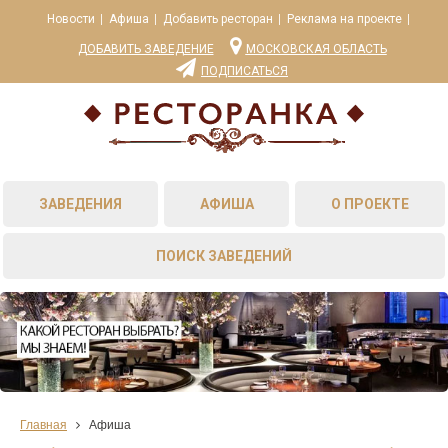
Новости
Афиша
Добавить ресторан
Реклама на проекте
ДОБАВИТЬ ЗАВЕДЕНИЕ
МОСКОВСКАЯ ОБЛАСТЬ
ПОДПИСАТЬСЯ
ЗАВЕДЕНИЯ
АФИША
О ПРОЕКТЕ
ПОИСК ЗАВЕДЕНИЙ
Главная
Афиша