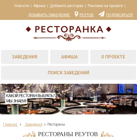
Новости
Афиша
Добавить ресторан
Реклама на проекте
ДОБАВИТЬ ЗАВЕДЕНИЕ
РЕУТОВ
ПОДПИСАТЬСЯ
ЗАВЕДЕНИЯ
АФИША
О ПРОЕКТЕ
ПОИСК ЗАВЕДЕНИЙ
Главная
Заведения
Рестораны
РЕСТОРАНЫ РЕУТОВ