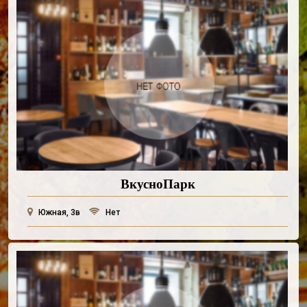
ВкусноПарк
Южная, 3в
Нет