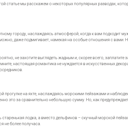
той статье мы расскажем о некоторых популярных разводах, кото
ртному городу, наслаждаясь атмосферой, когда к вам подходит муж
озможно, даже подмигивает, намекая на особые отношения с вами. 
роятно, не захотите выглядеть жадным и, скорее всего, заплатите з
мните, настоящая романтика не нуждается в искусственных декора
 посредников.
й прогулке на яхте, наслаждаясь морскими пейзажами и наблюде
нно это за сравнительно небольшую сумму. Но, как предупреждает
ь старенькая лодка, а вместо дельфинов – скучный морской пейз
ся не более получаса.