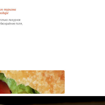
ого туризма
нодаре
 только лазурное
 бескрайние поля,