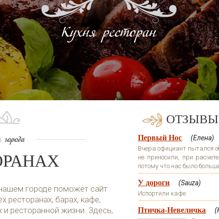
ОТЗЫВЫ
Первый Нос
(Елена)
Вчера официант пытался обм
ОРАНАХ
не приносили, при расчете
потому что нас было больше 
У дороги
(Sauza)
 нашем городе поможет сайт
Испортили кафе
х ресторанах, барах, кафе,
х и ресторанной жизни. Здесь,
Птичка-Невеличка
(