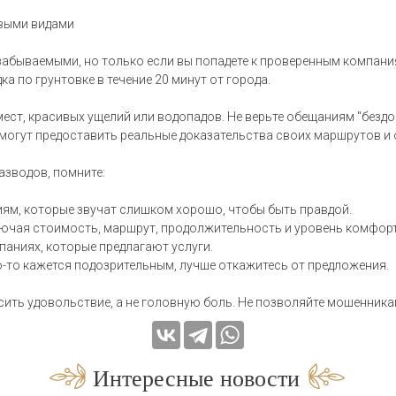
ивыми видами
забываемыми, но только если вы попадете к проверенным компания
а по грунтовке в течение 20 минут от города.
 мест, красивых ущелий или водопадов. Не верьте обещаниям "безд
могут предоставить реальные доказательства своих маршрутов и
азводов, помните:
ниям, которые звучат слишком хорошо, чтобы быть правдой.
ключая стоимость, маршрут, продолжительность и уровень комфорт
мпаниях, которые предлагают услуги.
то-то кажется подозрительным, лучше откажитесь от предложения.
сить удовольствие, а не головную боль. Не позволяйте мошенника
Интересные новости