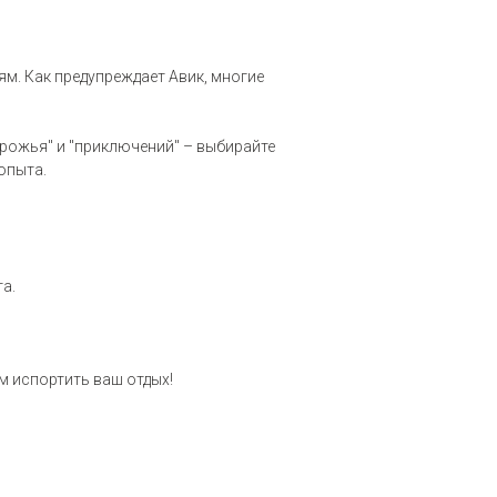
м. Как предупреждает Авик, многие
орожья" и "приключений" – выбирайте
 опыта.
а.
м испортить ваш отдых!