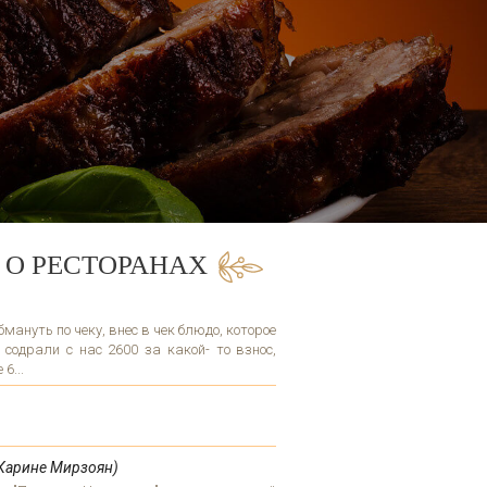
 О РЕСТОРАНАХ
ануть по чеку, внес в чек блюдо, которое
 содрали с нас 2600 за какой- то взнос,
6...
Карине Мирзоян)