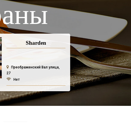
раны
Sharden
Преображенский Вал улица,
27
Нет