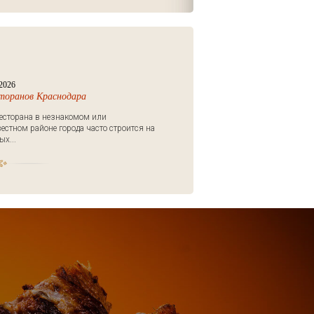
2026
сторанов Краснодара
есторана в незнакомом или
естном районе города часто строится на
х...