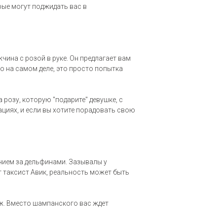
рые могут поджидать вас в
чина с розой в руке. Он предлагает вам
Но на самом деле, это просто попытка
а розу, которую "подарите" девушке, с
циях, и если вы хотите порадовать свою
нием за дельфинами. Зазывалы у
 таксист Авик, реальность может быть
аж. Вместо шампанского вас ждет