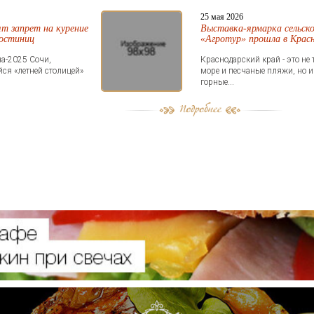
25 мая 2026
ят запрет на курение
Выставка-ярмарка сельск
гостиниц
«Агротур» прошла в Крас
на-2025 Сочи,
Краснодарский край - это не
ся «летней столицей»
море и песчаные пляжи, но и
горные...