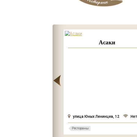
ен Паркер
Асаки
го, 15
Нет
улица Юных Ленинцев, 12
Нет
Рестораны