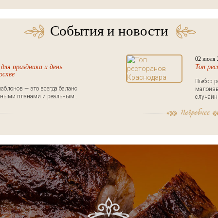
События и новости
02 июля 
для праздника и день
Топ ре
оскве
Выбор р
аблонов — это всегда баланс
малоизв
ными планами и реальным...
случайны