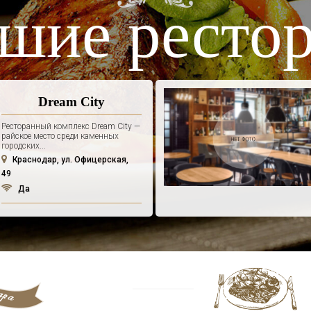
шие ресто
Dream City
Ресторанный комплекс Dream City —
райское место среди каменных
городских...
Краснодар, ул. Офицерская,
49
Да