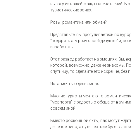
выгоду из вашей жажды впечатлений. В э
туристических зонах.
Розы: романтика или обман?
Представьте: вы прогуливаетесь по куро
"подарить эту розу своей девушке" и, в
заработать.
Этот развод работает на эмоциях. Вы, ве
которой, возможно, даже не знакомы. По
спутницу, то сделайте это искренне, без
Яхта: мечты о дельфинах
Многие туристы мечтают о романтическо
"морпорта" с радостью обещают вам име
совсем иной.
Вместо роскошной яхты, вас могут ждат
дешевое вино, а путешествие будет длить