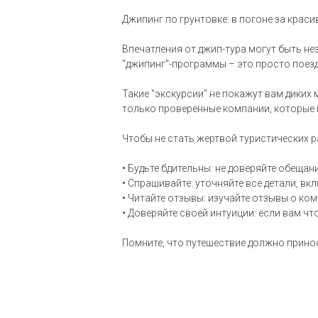
Джипинг по грунтовке: в погоне за крас
Впечатления от джип-тура могут быть не
"джипинг"-программы – это просто поездк
Такие "экскурсии" не покажут вам диких
только проверенные компании, которые 
Чтобы не стать жертвой туристических р
• Будьте бдительны: не доверяйте обеща
• Спрашивайте: уточняйте все детали, в
• Читайте отзывы: изучайте отзывы о ко
• Доверяйте своей интуиции: если вам ч
Помните, что путешествие должно прино