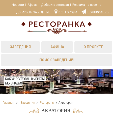
Новости
Афиша
Добавить ресторан
Реклама на проекте
ДОБАВИТЬ ЗАВЕДЕНИЕ
ВСЕ ГОРОДА
ПОДПИСАТЬСЯ
ЗАВЕДЕНИЯ
АФИША
О ПРОЕКТЕ
ПОИСК ЗАВЕДЕНИЙ
Главная
Заведения
Рестораны
Акватория
АКВАТОРИЯ