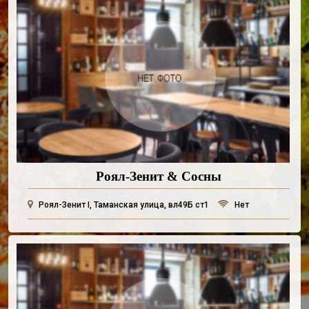
Роял-Зенит & Сосны
Роял-Зенит I, Таманская улица, вл49Б ст1
Нет