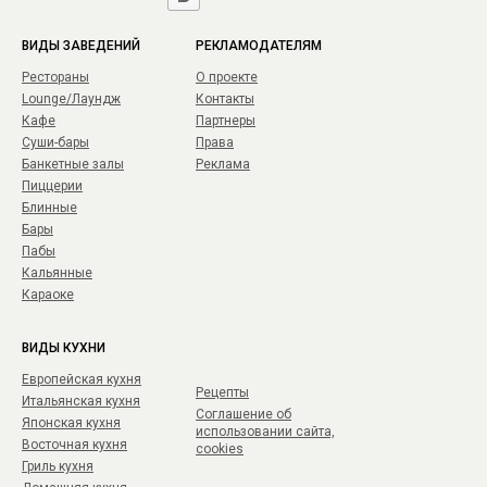
ВИДЫ ЗАВЕДЕНИЙ
РЕКЛАМОДАТЕЛЯМ
Рестораны
О проекте
Lounge/Лаундж
Контакты
Кафе
Партнеры
Суши-бары
Права
Банкетные залы
Реклама
Пиццерии
Блинные
Бары
Пабы
Кальянные
Караоке
ВИДЫ КУХНИ
Европейская кухня
Рецепты
Итальянская кухня
Соглашение об
Японская кухня
использовании сайта,
Восточная кухня
cookies
Гриль кухня