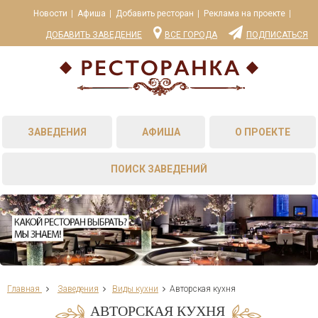
Новости
Афиша
Добавить ресторан
Реклама на проекте
ДОБАВИТЬ ЗАВЕДЕНИЕ
ВСЕ ГОРОДА
ПОДПИСАТЬСЯ
ЗАВЕДЕНИЯ
АФИША
О ПРОЕКТЕ
ПОИСК ЗАВЕДЕНИЙ
Главная
Заведения
Виды кухни
Авторская кухня
АВТОРСКАЯ КУХНЯ