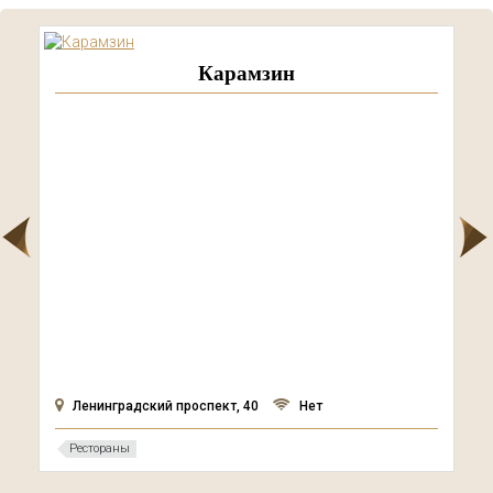
Карамзин
г. М
Ленинградский проспект, 40
Нет
Нет
Рестораны
Паб