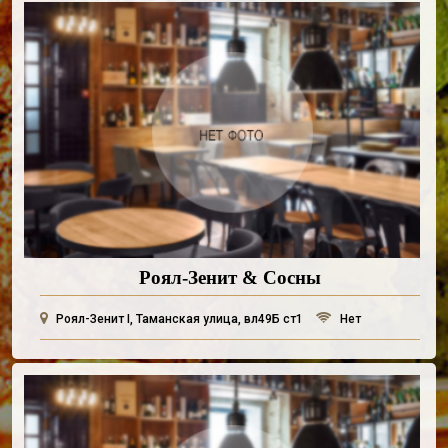
Роял-Зенит & Сосны
Роял-Зенит I, Таманская улица, вл49Б ст1
Нет