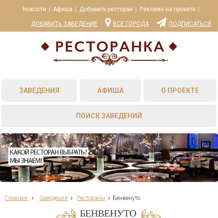
Новости
Афиша
Добавить ресторан
Реклама на проекте
ДОБАВИТЬ ЗАВЕДЕНИЕ
ВСЕ ГОРОДА
ПОДПИСАТЬСЯ
ЗАВЕДЕНИЯ
АФИША
О ПРОЕКТЕ
ПОИСК ЗАВЕДЕНИЙ
Главная
Заведения
Рестораны
Бенвенуто
БЕНВЕНУТО