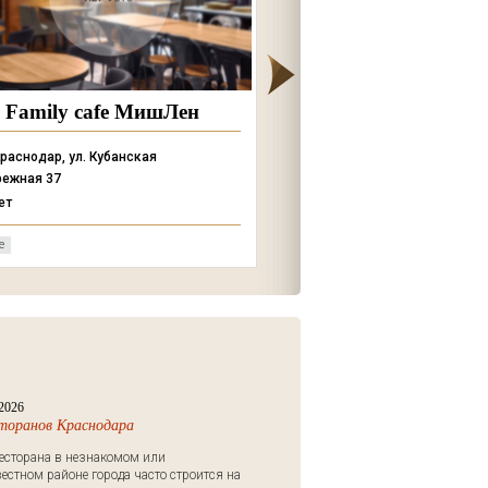
afe МишЛен
 Кубанская
Симферопольский бульвар, 22 к3
Нет
Рестораны
2026
сторанов Краснодара
есторана в незнакомом или
естном районе города часто строится на