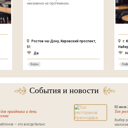
неизменно на протяжении...
Family c
Ростов-на-Дону, Кировский проспект,
г. Краснодар, ул.
51
Набережная 37
Да
Нет
Бары
Кафе
События и новости
02 июля 
для праздника и день
Топ ре
оскве
Выбор р
аблонов — это всегда баланс
малоизв