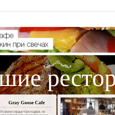
шие ресто
Gray Goose Cafe
В самом сердце Краснодара, на