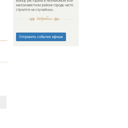
Выбор ресторана в незнакомом или
малоизвестном районе города часто
строится на случайных...
Отправить событие афиши