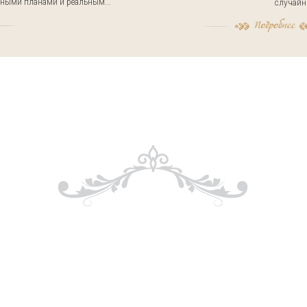
ными планами и реальным...
случайны