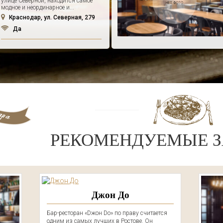
улице Северной, находится самое
модное и неординарное и...
Краснодар, ул. Северная, 279
Да
РЕКОМЕНДУЕМЫЕ З
Джон До
Бар-ресторан «Dжон Dо» по праву считается
одним из самых лучших в Ростове. Он