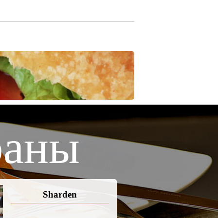
раны
Sharden