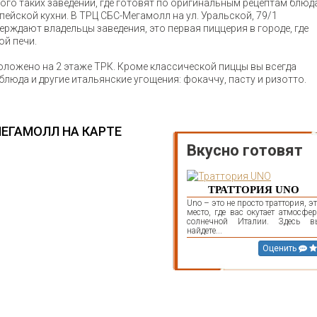
ого таких заведений, где готовят по оригинальным рецептам блюд
пейской кухни. В ТРЦ СБС-Мегамолл на ул. Уральской, 79/1
ерждают владельцы заведения, это первая пиццерия в городе, где
ой печи.
оложено на 2 этаже ТРК. Кроме классической пиццы вы всегда
 блюда и другие итальянские угощения: фокаччу, пасту и ризотто.
МЕГАМОЛЛ НА КАРТЕ
Вкусно готовят
ТРАТТОРИЯ UNO
Uno – это не просто траттория, э
место, где вас окутает атмосфе
солнечной Италии. Здесь в
найдете...
Оценить