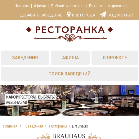
Новости
Афиша
Добавить ресторан
Реклама на проекте
ДОБАВИТЬ ЗАВЕДЕНИЕ
ВСЕ ГОРОДА
ПОДПИСАТЬСЯ
ЗАВЕДЕНИЯ
АФИША
О ПРОЕКТЕ
ПОИСК ЗАВЕДЕНИЙ
Главная
Заведения
Рестораны
Brauhaus
BRAUHAUS