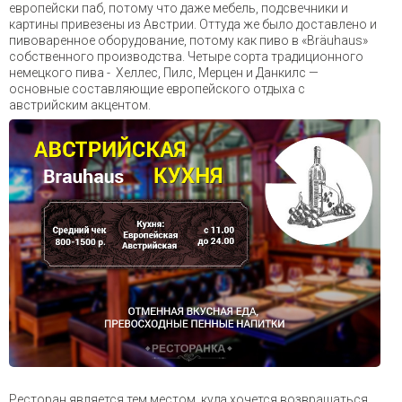
европейски паб, потому что даже мебель, подсвечники и
картины привезены из Австрии. Оттуда же было доставлено и
пивоваренное оборудование, потому как пиво в «Bräuhaus»
собственного производства. Четыре сорта традиционного
немецкого пива - Хеллес, Пилс, Мерцен и Данкилс —
основные составляющие европейского отдыха с
австрийским акцентом.
Ресторан является тем местом, куда хочется возвращаться