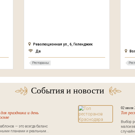
Революционная ул., 6, Геленджик
Да
Во
Рестораны
Рес
События и новости
02 июля 
для праздника и день
Топ ре
оскве
Выбор р
аблонов — это всегда баланс
малоизв
ными планами и реальным...
случайны