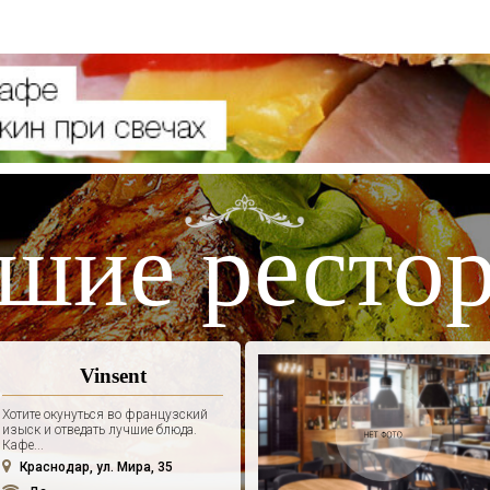
шие ресто
Vinsent
Хотите окунуться во французский
изыск и отведать лучшие блюда.
Кафе...
Краснодар, ул. Мира, 35