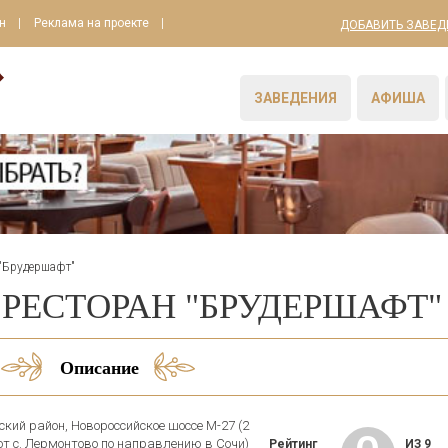
н
Реклама на проекте
ДОБАВИТЬ ЗАВЕД
ЗАВЕДЕНИЯ
АФИША
 "Брудершафт"
РЕСТОРАН "БРУДЕРШАФТ"
Описание
кий район, Новороссийское шоссе М-27 (2
от с. Лермонтово по направлению в Сочи)
Рейтинг
ИЗ 9