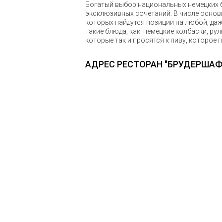
Богатый выбор национальных немецких б
эксклюзивных сочетаний. В числе основ
которых найдутся позиции на любой, да
такие блюда, как: немецкие колбаски, ру
которые так и просятся к пиву, которое 
АДРЕС РЕСТОРАН "БРУДЕРШАФ