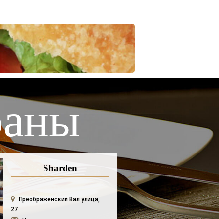
раны
Sharden
Преображенский Вал улица,
27