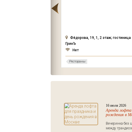
н "Брудершафт"
й край, Туапсинский
ийское шоссе М-27 (2
нтово по направлению в
Фёдорова, 19, 1, 2 этаж; гостиница
ГринЪ
Нет
Рестораны
16 июля 2026
Аренда лофта 
рождения в М
Вечеринка без ш
между грандиоз