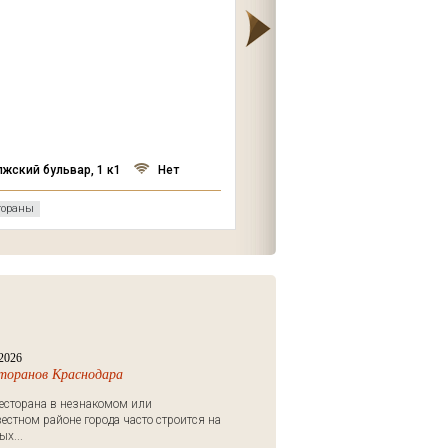
улица Калабадка, д.104
лжский бульвар, 1 к1
Нет
Да
тораны
Темрюк отели и гостиницы
2026
сторанов Краснодара
есторана в незнакомом или
естном районе города часто строится на
х...