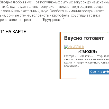
люд на любой вкус – от популярных сытных закусок до изысканн
ных блюд представлены традиционные мясные угощения, среди
же самый взыскательный, вкус. Особого внимания заслуживают
лька, сочные стейки, золотистый картофель, хрустящие гренки,
представлено в ресторане "Брудершафт".
Т" НА КАРТЕ
Вкусно готовят
«ФЬЮЖН»
Ресторан «Фьюжн» открывае
своим гостям тонкости авторско
кухни и непринужденного отдых
морского...
Оценить