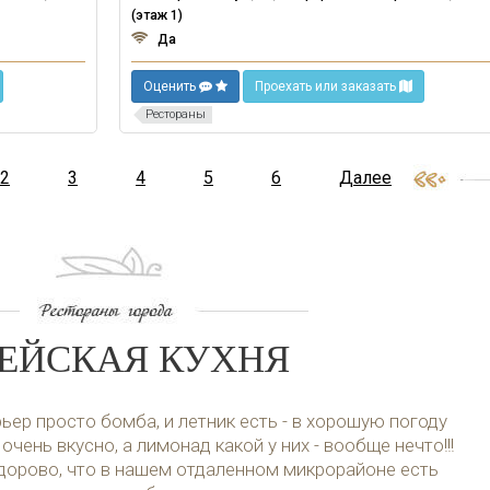
(этаж 1)
Да
Оценить
Проехать или заказать
Рестораны
2
3
4
5
6
Далее
ЕЙСКАЯ КУХНЯ
ьер просто бомба, и летник есть - в хорошую погоду
 очень вкусно, а лимонад какой у них - вообще нечто!!!
дорово, что в нашем отдаленном микрорайоне есть