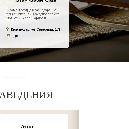
В самом сердце Краснодара, на
улице Северной, находится самое
модное и неординарное и...
Краснодар, ул. Северная, 279
Да
АВЕДЕНИЯ
Атон
Отель Ski Vi