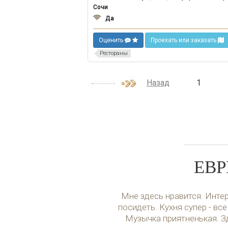
Сочи
Да
Оценить
Проехать или заказать
Рестораны
Назад
1
ЕВР
Мне здесь нравится. Интер
посидеть. Кухня супер - все
Музычка приятненькая. З