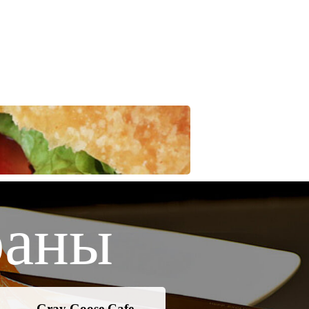
раны
Gray Goose Cafe