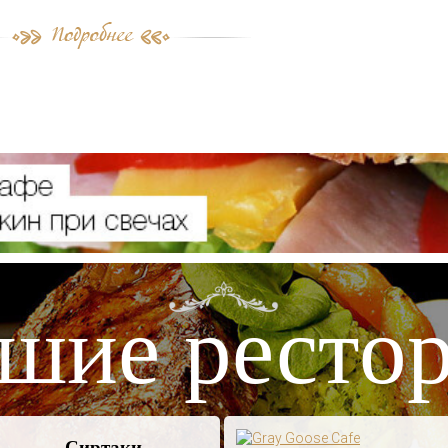
шие ресто
Сиртаки