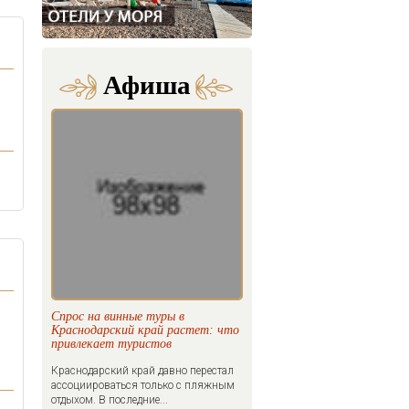
Афиша
Спрос на винные туры в
Краснодарский край растет: что
привлекает туристов
Краснодарский край давно перестал
ассоциироваться только с пляжным
отдыхом. В последние...