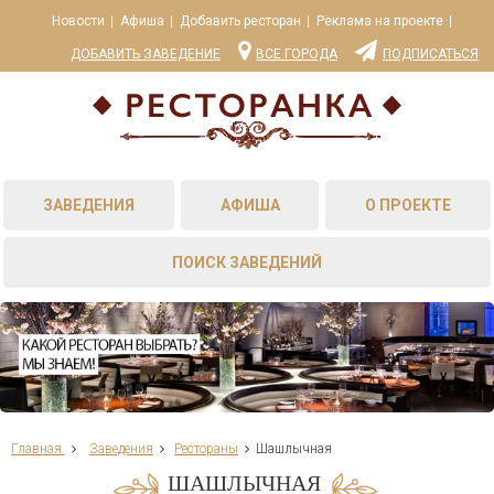
Новости
Афиша
Добавить ресторан
Реклама на проекте
ДОБАВИТЬ ЗАВЕДЕНИЕ
ВСЕ ГОРОДА
ПОДПИСАТЬСЯ
ЗАВЕДЕНИЯ
АФИША
О ПРОЕКТЕ
ПОИСК ЗАВЕДЕНИЙ
Главная
Заведения
Рестораны
Шашлычная
ШАШЛЫЧНАЯ