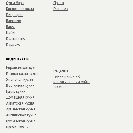
Суши-бары
Права
Банкетные залы
Реклама
Пиццерии
Блинные
Бары
Пабы
Кальянные
Караоке
ВИДЫ КУХНИ
Европейская кухня
Рецепты
Итальянская кухня
Соглашение об
Японская кухня
использовании сайта,
Восточная кухня
cookies
Гриль кухня
Домашняя кухня
Азиатская кухня
Армянская кухня
Английская кухня
Грузинская кухня
Прочие кухни