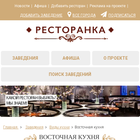
Новости
Афиша
Добавить ресторан
Реклама на проекте
ДОБАВИТЬ ЗАВЕДЕНИЕ
ВСЕ ГОРОДА
ПОДПИСАТЬСЯ
ЗАВЕДЕНИЯ
АФИША
О ПРОЕКТЕ
ПОИСК ЗАВЕДЕНИЙ
Главная
Заведения
Виды кухни
Восточная кухня
ВОСТОЧНАЯ КУХНЯ